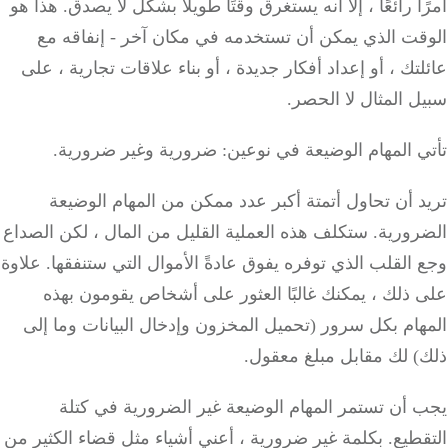
ا رائعًا ، إلا أنه يستغرق وقتًا طويلاً بشكل لا يصدق.
هذا هو
قت الذي يمكن أن تستخدمه في مكان آخر - إنفاقه مع
تك ، أو إعداد أفكار جديدة ، أو بناء علاقات تجارية ، على
 المثال لا الحصر.
ي المهام الوضيعة في نوعين: ضرورية وغير ضرورية.
 أن تحاول أتمتة أكبر عدد ممكن من المهام الوضيعة
رورية.
ستكلف هذه العملية القليل من المال ، لكن الصداع
القلب الذي توفره يفوق عادةً الأموال التي ستنفقها.
علاوة
ذلك ، يمكنك غالبًا العثور على أشخاص يقومون بهذه
ام بكل سرور (تحميل المخزون وإدخال البيانات وما إلى
) لك مقابل مبلغ معقول.
 أن تستمر المهام الوضيعة غير الضرورية في كتلة
قطيع.
بكلمة غير ضرورية ، أعني أشياء مثل قضاء الكثير من