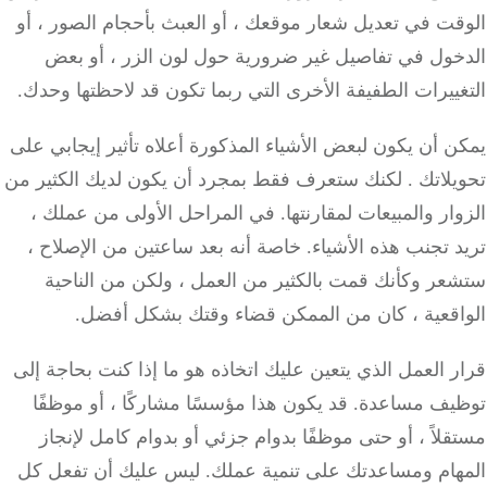
قت في تعديل شعار موقعك ، أو العبث بأحجام الصور ، أو
خول في تفاصيل غير ضرورية حول لون الزر ، أو بعض
ييرات الطفيفة الأخرى التي ربما تكون قد لاحظتها وحدك.
 أن يكون لبعض الأشياء المذكورة أعلاه
تأثير إيجابي على
لاتك
.
لكنك ستعرف فقط بمجرد أن يكون لديك الكثير من
ار والمبيعات لمقارنتها.
في المراحل الأولى من عملك ،
 تجنب هذه الأشياء.
خاصة أنه بعد ساعتين من الإصلاح ،
عر وكأنك قمت بالكثير من العمل ، ولكن من الناحية
اقعية ، كان من الممكن قضاء وقتك بشكل أفضل.
 العمل الذي يتعين عليك اتخاذه هو ما إذا كنت بحاجة إلى
يف مساعدة.
قد يكون هذا مؤسسًا مشاركًا ، أو موظفًا
لاً ، أو حتى موظفًا بدوام جزئي أو بدوام كامل لإنجاز
هام ومساعدتك على تنمية عملك.
ليس عليك أن تفعل كل