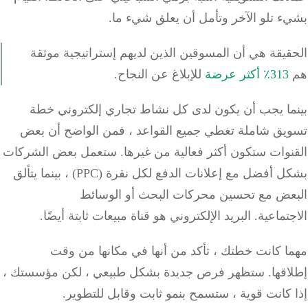
ء تلو الآخر وتأمل أن يعلق شيء ما.
يقة هي أن المسوقين الذين لديهم إستراتيجية موثقة
313٪ أكثر عرضة
للإبلاغ عن النجاح.
ا
يجب أن يكون لدى
كل
نشاط تجاري إلكتروني
خطة
يق شاملة
تغطي جميع القواعد ، فمن الواضح أن بعض
وات ستكون أكثر فعالية من غيرها.
ستعمل بعض الشركات
بشكل أفضل مع إعلانات الدفع لكل نقرة (PPC) ، بينما يتألق
عض مع تحسين محركات البحث أو الوسائط
تماعية.
البريد الإلكتروني هو قناة مبيعات ثابتة أيضًا.
ا كانت خطتك ، تأكد من أنها في مكانها من وقت
قها.
ستظهر فرص جديدة بشكل طبيعي ، لكن مؤسستك ،
كانت قوية ، ستسمح بنمو ثابت وقابل للتطوير.