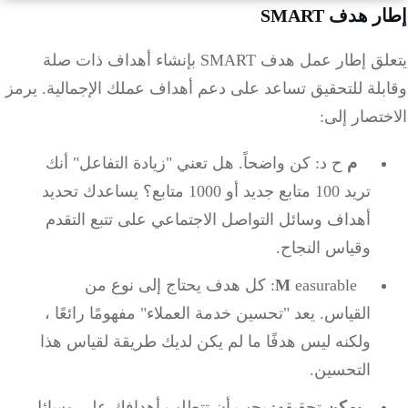
 هدف SMART
يتعلق إطار عمل هدف SMART بإنشاء أهداف ذات صلة
بلة للتحقيق تساعد على دعم أهداف عملك الإجمالية.
يرمز
تصار إلى:
م
ح د: كن واضحاً.
هل تعني "زيادة التفاعل" أنك
تريد 100 متابع جديد أو 1000 متابع؟
يساعدك تحديد
أهداف وسائل التواصل الاجتماعي على تتبع التقدم
وقياس النجاح.
M
easurable: كل هدف يحتاج إلى نوع من
القياس.
يعد "تحسين خدمة العملاء" مفهومًا رائعًا ،
ولكنه ليس هدفًا ما لم يكن لديك طريقة لقياس هذا
التحسين.
يمكن
تحقيقه: يجب أن تتطلب أهدافك على وسائل