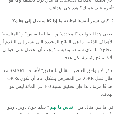
الصلة" بأهداف SMART.
ما الذي تريد تحقيقه وما هو
يره على عملك؟
هذه هي أهدافك.
 هذا الجوانب "المحددة" و "القابلة للقياس" و "المناسبة"
داف الذكية.
ما هي النتائج المحددة التي تشير إلى التقدم أو
جاح؟
ما الذي ستتبعه وتقيسه؟
يجب أن تحصل على حوالي
 نتائج رئيسية لكل هدف.
تذكر: لا يتوافق العنصر "القابل للتحقيق" لأهداف SMART مع
 عمل OKR.
من المفترض بشكل عام أن تكون OKRs
أهدافًا مرنة ، لذا فإن تحقيق نسبة 100 في المائة ليس هو
دف.
ما يلي مثال من "
قياس ما يهم
" بقلم جون دوير ، وهو