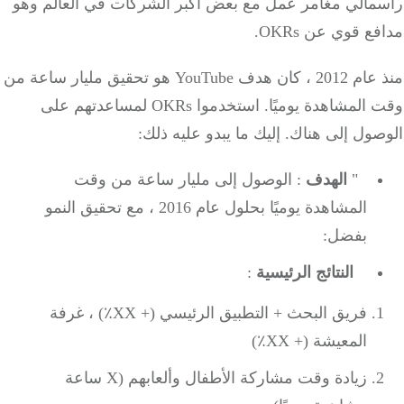
مالي مغامر عمل مع بعض أكبر الشركات في العالم وهو
ع قوي عن OKRs.
منذ عام 2012 ، كان هدف YouTube هو تحقيق مليار ساعة من
المشاهدة يوميًا.
استخدموا OKRs لمساعدتهم على
صول إلى هناك.
إليك ما يبدو عليه ذلك:
"
الهدف
: الوصول إلى مليار ساعة من وقت
المشاهدة يوميًا بحلول عام 2016 ، مع تحقيق النمو
بفضل:
النتائج الرئيسية
:
فريق البحث + التطبيق الرئيسي (+ XX٪) ، غرفة
المعيشة (+ XX٪)
زيادة وقت مشاركة الأطفال وألعابهم (X ساعة