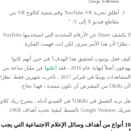
مشاهدة يوميًا)
أطلق تجربة YouTube VR وقم بتنمية كتالوج VR من
مقاطع فيديو X إلى Y. "
لا يكشف Doerr عن الأرقام المحددة التي استخدمها YouTube
رًا لأن هذا الأمر سري.
لكن انت فهمت الفكرة.
 فعل يوتيوب لتحقيق هذا الهدف؟
في حين أنهم كانوا
ن أصلاً لنهاية عام 2016 ، فقد
أعلنوا
عن مليار ساعة من
دات يوميًا في فبراير 2017 ، تأخرت شهرين فقط.
نظرًا
 نجاح.
ريد التعمق في OKRs؟
في الفيديو أدناه ، يشرح ريك كلاو
ضبط كيفية تحديد أهداف OKR.
1 أنواع من أهداف وسائل الإعلام الاجتماعية التي يجب