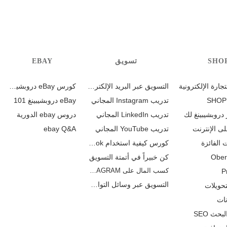
SHO
تسويق
EBAY
ارة الإلكترونية
التسويق عبر البريد الإلكتروني
كورس eBay دروبشيبنغ
تدريب Instagram المجاني
eBay دروبشيبينغ 101
 دروبشيبينغ لك
تدريب LinkedIn المجاني
دروس ebay الدورية
ى الإنترنت
تدريب YouTube المجاني
ebay Q&A
 الفائزة
كورس كيفية استخدام TikTok
Ober
كن خبيراً في أتمتة التسويق
كسب المال على INSTAGRAM
P
التسويق عبر وسائل التواصل
حويلات
نات
ث SEO