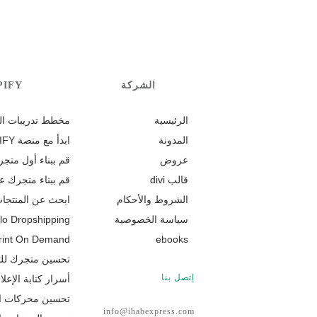
الشركة
PIFY
الرئيسية
مخطط تدريبات التج
المدونة
ابدأ مع منصة SHOPIFY
عروض
قم ببناء أول متجر
قالب divi
قم ببناء متجرك عل
الشروط والأحكام
ابحث عن المنتجات
سياسة الخصوصية
lo Dropshipping
rint On Demand
ebooks
تحسين متجرك للت
إتصل بنا
أسرار كتابة الإعلا
تحسين محركات البح
info@ihabexpress.com