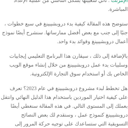
ترنت
.
تأتي شعبيتها بشكل أساسي من عملية الإعداد
اشرة.
ضح هذه المقالة كيفية بدء دروبشيبينغ في سبع خطوات ،
ًا إلى جنب مع بعض أفضل ممارساتها.
سنشرح أيضًا نموذج
ل دروبشيبينغ وفوائد بدء واحد.
ضافة إلى ذلك ، سيقارن هذا البرنامج التعليمي إيجابيات
بيات بدء عمل دروبشيبينغ من خلال إنشاء موقع الويب
ص بك أو استخدام سوق التجارة الإلكترونية.
هل تخطط لبدء مشروع دروبشيبينغ في عام 2023؟ تعرف
كيفية اختيار الموردين باستخدام هذا الدليل النهائي وانتقل
ك إلى المستوى التالي. في هذه المقالة سنغطي أيضًا
بشيبينغ كنموذج عمل ، وسنقدم لك بعض النصائح
سويقية التي ستساعدك على توجيه حركة المرور إلى