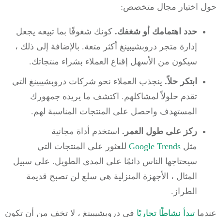
 اختيار مجال متخصص:
حدد اهتمامك أو شغفك.
كونك شغوفًا بما تبيعه يجعل
إدارة متجر دروبشيبينغ أكثر متعة. بالإضافة إلى ذلك ،
سيكون من الأسهل إقناع العملاء بشراء منتجاتك.
ابتكر حلاً.
ينجذب العملاء نحو شركات دروبشيبينغ التي
تقدم حلولاً لمشاكلهم. اكتشف ما يريده جمهورك
المستهدف واحصل على المنتجات المناسبة لهم.
ركز على طول العمر.
استخدم أداة مجانية
مثل
Google Trends
للعثور على المنتجات التي
سيحتاجها الناس دائمًا على المدى الطويل. على سبيل
المثال ، الأجهزة المنزلية هي سلع لن تصبح قديمة
الطراز.
ما
تبدأ نشاطًا تجاريًا
في دروبشيبينغ ، لا تخف من أن تكون