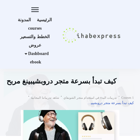
الرئيسية
المدونة
courses
الخطط والتسعير
عروض
Dashboard
ebook
كيف تبدأ بسرعة متجر دروبشيبينغ مربح
Courses 1
تدريبات البدء في استخدام متجر الشوبفاي
شاهد تدريباتنا المجانية
كيف تبدأ بسرعة متجر دروبشيبينغ مربح