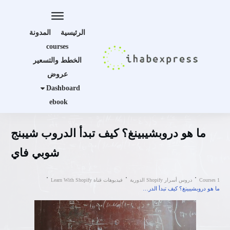
الرئيسية
المدونة
courses
الخطط والتسعير
عروض
Dashboard
ebook
ما هو دروبشيبينغ؟ كيف تبدأ الدروب شيبنج
شوبي فاي
Courses 1
دروس أسرار Shopify الدورية
فيديوهات قناة Learn With Shopify
ما هو دروبشيبينغ؟ كيف تبدأ الدروب شيبنج شوبي فاي