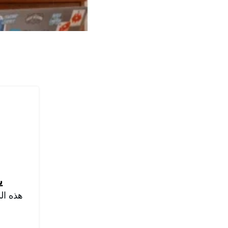
ي
هذه ال