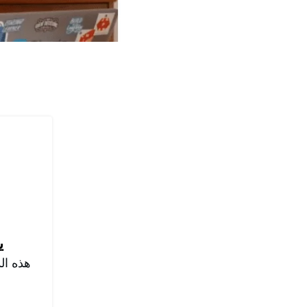
ي
هذه ال