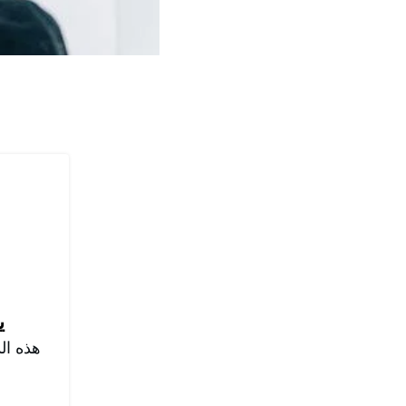
ي
هذه ال