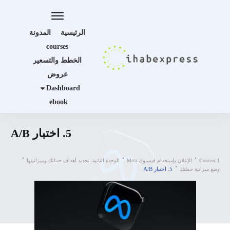
الرئيسية
المدونة
courses
الخطط والتسعير
عروض
Dashboard
ebook
5. اختبار A/B
Courses 1
الإعلان بإستخدام فيسبوك Meta
الوحدة الثانية: تحديد أهداف حملتك وميزانيتها
5. اختبار A/B
وضع ميزانية حملتك