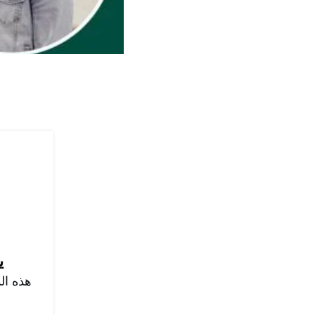
ي
هذه ال