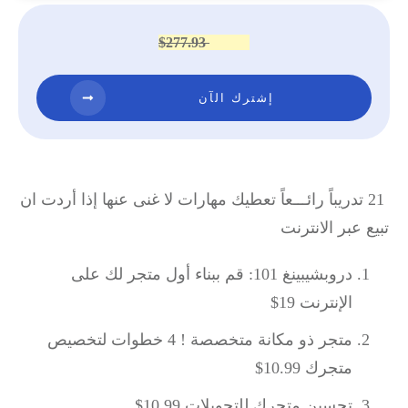
$277.93
$
97.99
إشترك الآن
21 تدريباً رائـــعاً تعطيك مهارات لا غنى عنها إذا أردت ان
تبيع عبر الانترنت
دروبشيبينغ 101: قم ببناء أول متجر لك على
الإنترنت 19$
متجر ذو مكانة متخصصة ! 4 خطوات لتخصيص
متجرك 10.99$
تحسين متجرك للتحويلات 10.99$