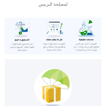
لمصلحة البزنيس