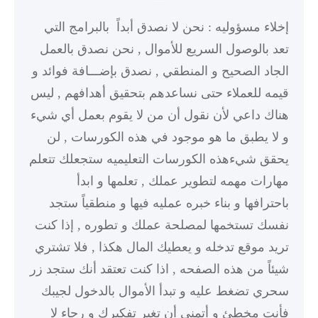
إخلاء مسؤوليه : نحن لا نصدق أبداً بالبرامج التي
تعد بالوصول السريع للأموال , نحن نصدق بالعمل
الجاد الصحيح و المنطقي , نصدق بإضـــافة فوائد و
قيمه للعملاء حتى نساعدهم بتحقيق أهدافهم , ليس
هناك داعي لأن نقول أن من لا يقوم بعمل أي شيء
و لا يطبق ما هو موجود في هذه الكورسات , لن
يحقق شيءهذه الكورسات التعليميه ستجعلك تتعلم
مهارات مهمه لتطوير عملك , تعلمها و ابدأ
باحترافها و بناء خبره عمليه فيها و منطقياً ستجد
نفسك تستخمها لمصلحة عملك و تطوره , إذا كنت
تريد موقع تدخله و يعطيك المال هكذا , فلا تشتري
شيئاً من هذه الصفحه , اذا كنت تعتقد أنك ستجد زر
سحري تضغط عليه و تبدأ الأموال بالدخول لجيبك
فأنت مخطئ و أتمنى أن تغير تفكيرك و رجاء لا