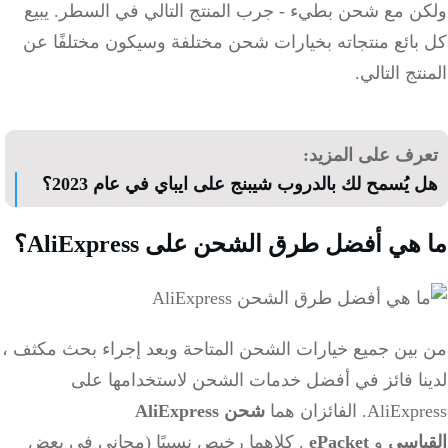
ن مع شحن بطيء - جرب المنتج التالي في السطر.
يبيع
بائع منتجاته بخيارات شحن مختلفة وسيكون مختلفًا عن
تج التالي.
رف على المزيد:
يُسمح لك بالدروب شيبنج على ايباي في عام 2023؟
هي أفضل طرق الشحن على AliExpress؟
بين جميع خيارات الشحن المتاحة وبعد إجراء بحث مكثف ،
نا فائز في أفضل خدمات الشحن لاستخدامها على
AliExpr
الفائزان هما
شحن AliExpress
ياسي
و
ePacket
.
كلاهما رخيص نسبيًا (مجاني في بعض