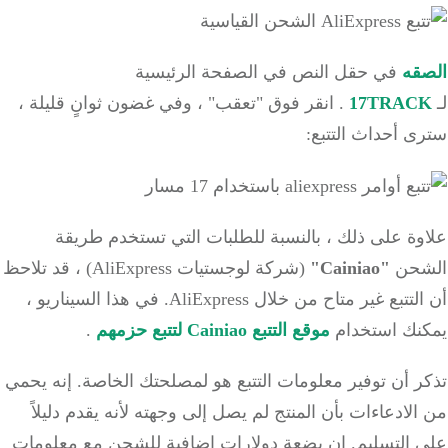
قه
في حقل النص في الصفحة الرئيسية
17TRAC
.
انقر فوق "تعقب" ، وفي غضون ثوانٍ قليلة ،
 أحداث التتبع:
وة على ذلك ، بالنسبة للطلبات التي تستخدم
طريقة
حن
"Cainiao"
(شركة لوجستيات AliExpress) ، قد تلاحظ
تتبع غير متاح من خلال AliExpress.
في هذا السيناريو ،
نك استخدام
موقع التتبع Cainiao لتتبع حزمهم
.
 أن توفير معلومات التتبع هو لمصلحتك الخاصة.
إنه يحمي
لادعاءات بأن المنتج لم يصل إلى وجهته لأنه يقدم دليلاً
 التسليم.
إن بضعة دولارات إضافية للشحن مع معلومات