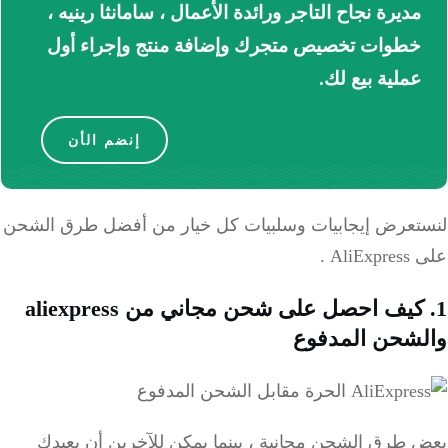
مديرة نجاح التاجر ورائدة الأعمال ، سامانثا رينيه ،
خطوات تخصيص متجرك وإضافة منتج وإجراء أول
عملية بيع لك.
إنضم الأن
تعرض إيجابيات وسلبيات كل خيار من أفضل طرق الشحن
Ali .
1. كيف احصل على شحن مجاني من aliexpress
شحن المدفوع
 طرق الشحن مجانية ، بينما يمكن للآخرين أن يعيدك