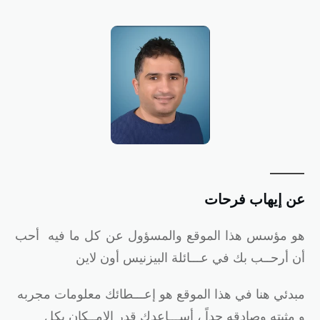
ن إيهاب فرحات
و
مؤسس هذا الموقع والمسؤول عن كل ما فيه أحب
ن أرحــب بك في عـــائلة البيزنيس أون لاين
بدئي هنا في هذا الموقع هو إعـــطائك معلومات مجربه
 مثبته وصادقه جداً ، أســـاعدك قدر الإمــكان بكل