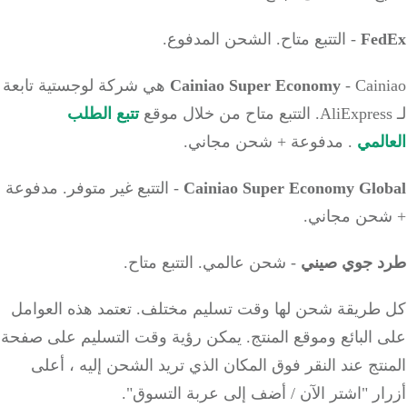
Fe
- التتبع متاح.
الشحن المدفوع.
Cainiao Super Economy
- Cainiao هي شركة لوجستية تابعة
التتبع متاح من خلال
موقع
تتبع الطلب
لمي
.
مدفوعة + شحن مجاني.
Cainiao Super Economy Glo
- التتبع غير متوفر.
مدفوعة
حن مجاني.
 جوي صيني
- شحن عالمي.
التتبع متاح.
طريقة شحن لها وقت تسليم مختلف.
تعتمد هذه العوامل
البائع وموقع المنتج.
يمكن رؤية وقت التسليم على صفحة
تج عند النقر فوق المكان الذي تريد الشحن إليه ، أعلى
ر "اشتر الآن / أضف إلى عربة التسوق".