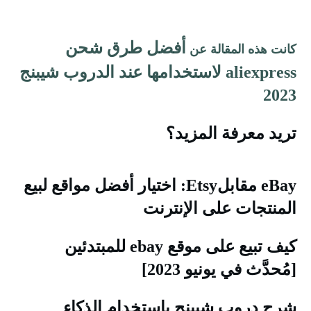
أفضل طرق شحن
انت هذه المقالة عن
aliexpress لاستخدامها عند الدروب شيبنج
202
ريد معرفة المزيد؟
eBay مقابلEtsy: اختيار أفضل مواقع لبيع
لمنتجات على الإنترنت
كيف تبيع على موقع ebay للمبتدئين
مُحدَّث في يونيو 2023]
رح دروب شيبنج باستخدام الذكاء