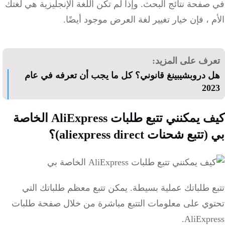
صفحة نتائج البحث.
وإذا لم تكن اللغة الإنجليزية هي لغتك
 ، فإن خيار تغيير لغة العرض موجود أيضًا.
رف على المزيد:
 دروبشيبينغ قانوني؟ كل ما يجب أن تعرفه في عام
20
كيف يمكنني تتبع طلبات AliExpress الخاصة
(
تتبع شحنات aliexpress direct)
؟
ع طلباتك عملية بسيطة.
يمكن تتبع معظم طلباتك التي
وي على معلومات التتبع مباشرة من خلال صفحة طلبات
AliExpr