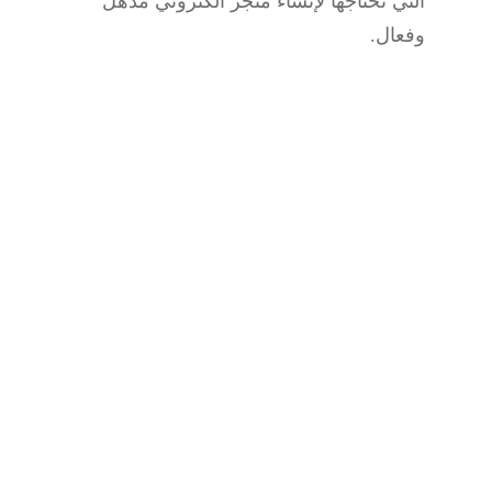
التي تحتاجها لإنشاء متجر الكتروني مذهل
وفعال.
twitter
26 أمثلة على السيرة الذاتية في تويتر
ستترك انطباع أول رائع
اكتشف كيفية إنشاء سيرة ذاتية على Twitter تترك
انطباعًا أوليًا لا يُصدق بأمثلة من بعض الأفضل على