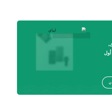
،
أول
ن