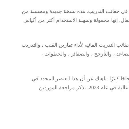
ة في حقائب التدريب.
هذه نسخة جديدة ومحسنة من
قال.
إنها محمولة وسهلة الاستخدام أكثر من أكياس
ائب التدريب المائية لأداء تمارين
القلب ، والتدريب
Cro ، والحركات مثل المصاعد ، والتأرجح ، والضفائر ، والخطوات ،
ًا كبيرًا.
ناهيك عن أن هذا العنصر المحدد في
مكانة اللياقة البدنية له سعر مرتفع ، مما يعني أرباحًا عالية في عام 2023. تذكر مراجعة الموردين