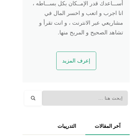
أســـاعدك قدر الإمــكان بكل بســـاطه ،
انا اجرب و اتعب و اخسر المال في
مشاريعي عبر الانترنت ، و انت تقرأ و
تشاهد الصحيح و المربح منها.
إعرف المزيد
آخر المقالات
التدريبات