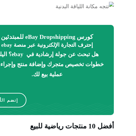
كورس eBay Dropshipping للمبتدئين
إحترف التجارة الإلكترونية عبر منصة ebay
هل تبحث عن جولة إرشادية
في
ebay
؟
ا
ليك
خطوات تخصيص متجرك وإضافة منتج وإجراء 
عملية بيع لك.
إنضم الأ
أفضل 10 منتجات رياضية للبيع