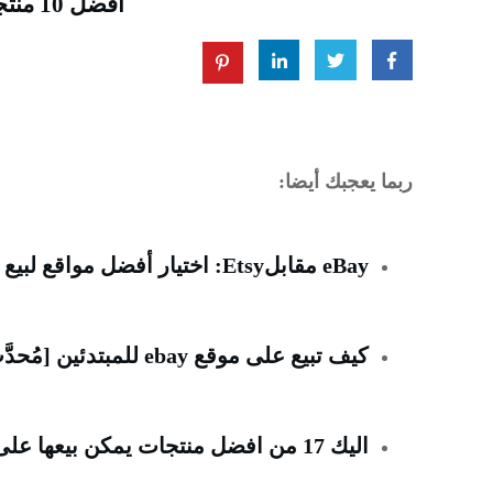
أفضل 10 منتجات رياضية للدروبشيبينغ لزيادة مبيعاتك
ربما يعجبك أيضا:
eBay مقابلEtsy: اختيار أفضل مواقع لبيع المنتجات على الإنترنت
كيف تبيع على موقع ebay للمبتدئين [مُحدَّث في يونيو 2023]
اليك 17 من افضل منتجات يمكن بيعها على الانترنت في عام 2023