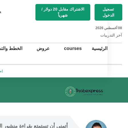
تسجيل
الاشتراك مقابل 20 دولار /
s
الدخول
شهرياً
08 أغسطس 2026
آخر التد
ريبات
الرئيسية
courses
عروض
الخطط والتس
اح
أتمنى أن
 تستمتع 
بقراءة منشور ال