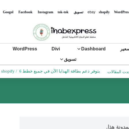
WordPres
shopify
ebay
تس
ويق
tok-tok
Instagram
Facebook
Googol
عير
Dashboard
Divi
WordPress
تسويق
يتوفر دعم بطاقة الهدايا الآن في جميع خطط shopify
6 دقائق للقراءة
/
دث المقالات
مدونة هذا.