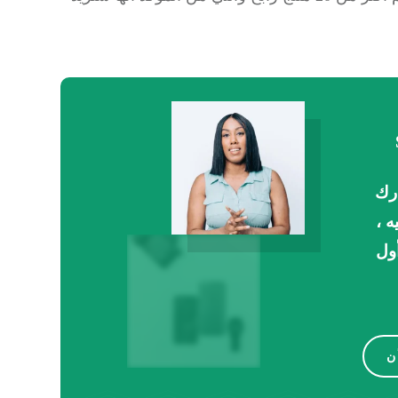
رك
ه ،
ول
ن