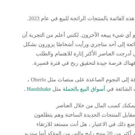
لقائمة بالمنتجات الرائجة للبيع في عام 2023.
أو أي شيء يبيعه الآخرون.
لكنني أعلم من التجربة أن
ئعة إلى أحد متاجري ورأيت أشخاصًا يزورون بشكل
 أدرجت العناصر الأكثر إثارة للاهتمام والطلب
 ، فهناك فرصة جيدة لتحقيق ربح في فترة قصيرة.
ميزة أخرى لبيع المنتجات الشعبية هي التوافر: بالإضافة إلى النجوم الصاعدة على منصات مثل Oberlo ،
 الشائعة في
أسواق البيع بالجملة
مثل
Handshake
.
ا يمكنك كسب المال من خلال العناصر
قابل المنتجات الجديدة الساخنة وهم يتطلعون
ع ذلك في الاعتبار ، هل أنت مستعد للارتقاء
بمبيعاتك إلى آفاق جديدة؟ تحقق من قائمتنا التي تضم أكثر من 20 منتج رابح والتي من المؤكد أنها ستزيد