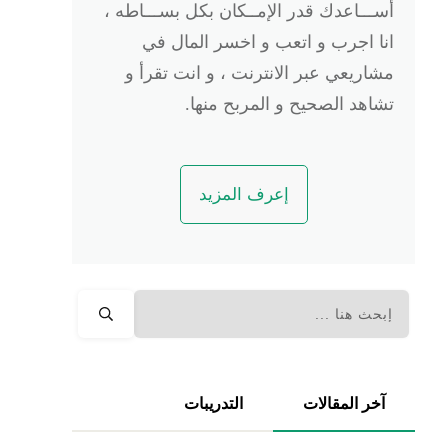
أســـاعدك قدر الإمــكان بكل بســـاطه ،
انا اجرب و اتعب و اخسر المال في
مشاريعي عبر الانترنت ، و انت تقرأ و
تشاهد الصحيح و المربح منها.
إعرف المزيد
آخر المقالات
التدريبات