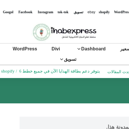
WordPres
shopify
ebay
تس
ويق
tok-tok
Instagram
Facebook
Googol
عير
Dashboard
Divi
WordPress
تسويق
يتوفر دعم بطاقة الهدايا الآن في جميع خطط shopify
6 دقائق للقراءة
/
دث المقالات
مدونة هذا.