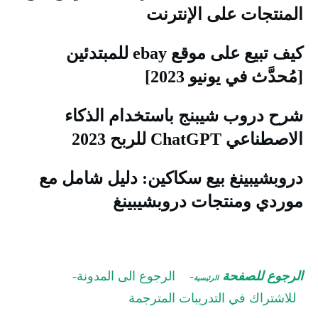
لمنتجات على الإنترنت
كيف تبيع على موقع ebay للمبتدئين
مُحدَّث في يونيو 2023]
رح دروب شيبنج باستخدام الذكاء
لاصطناعي ChatGPT للربح 2023
روبشيبينغ بيع سكاكين: دليل شامل مع
وردي ومنتجات دروبشيبينغ
لرجوع للصفحة
-
الرجوع الى المدونة-
الرئيسية
للاشتراك في التدريبات المترجمة