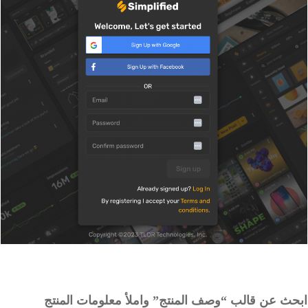
ث عن قالب “وصف المنتج” واملأ معلومات المنتج