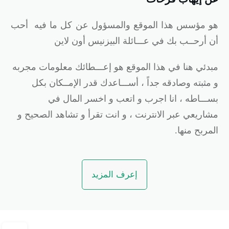
و
مؤسس هذا الموقع والمسؤول عن كل ما فيه أحب
ن أرحــب بك في عـــائلة البيزنيس أون لاين
بدئي هنا في هذا الموقع هو إعـــطائك معلومات مجربه
 مثبته وصادقه جداً ، أســـاعدك قدر الإمــكان بكل
ســـاطه ، انا اجرب و اتعب و اخسر المال في
شاريعي عبر الانترنت ، و انت تقرأ و تشاهد الصحيح و
لمربح منها.
إعرف المزيد