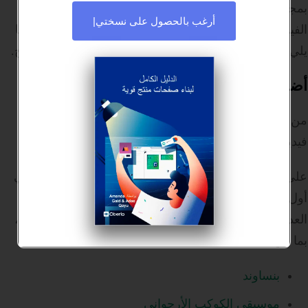
بمجرد الانتهاء من التصوير ، فإن الخطوة التالية هي تجميل
أرغب بالحصول على نسختي
|
الفيديو وتحديد كيفية استخدامه لإظهار صفحات منتجك. فيما
يلي بعض النصائح المفيدة عن مقاطع الفيديو الخاصة بالمنتج.
أضف الموسيقى والتعليقات التوضيحية
من الجيد تمامًا إدخال بعض الموسيقى الخلفية الخفيفة في
فيديو مدته دقيقة إلى دقيقتين.
على سبيل المثال ، يمكنك تحرير الفيديو لتشغيل المسار في
أول 10 ثوانٍ حيث يظهر شعارك ورسالتك التمهيدية. تقدم
العديد من مواقع الويب موسيقى خلفية بدون حقوق ملكية ،
بما في ذلك:
بنساوند
موسيقى الكوكب الأرجواني