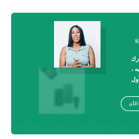
رك
ه ،
ول
لأن