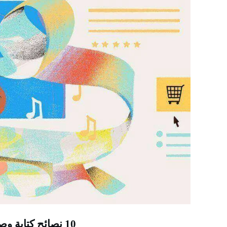
10 نصائح كتابة وصف منتج لإنشاء وصف تسويقي جاهز للاستخدام