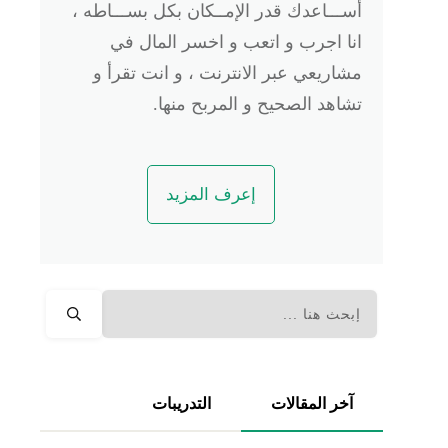
أســـاعدك قدر الإمــكان بكل بســـاطه ،
انا اجرب و اتعب و اخسر المال في
مشاريعي عبر الانترنت ، و انت تقرأ و
تشاهد الصحيح و المربح منها.
إعرف المزيد
آخر المقالات
التدريبات