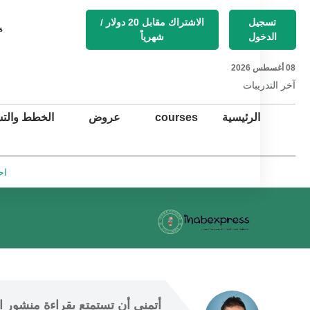
تسجيل
الاشتراك مقابل 20 دولار /
s
الدخول
شهرياً
08 أغسطس 2026
آخر التد
ريبات
الرئيسية
courses
عروض
الخطط والتس
اح
أتمنى أن
 تستمتع 
بقراءة منشور ال