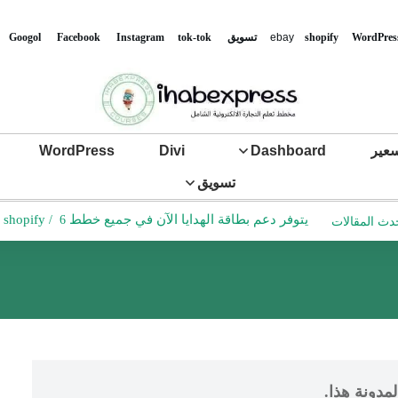
WordPres
shopify
ebay
تس
ويق
tok-tok
Instagram
Facebook
Googol
عير
Dashboard
Divi
WordPress
تسويق
يتوفر دعم بطاقة الهدايا الآن في جميع خطط shopify
6 دقائق للقراءة
/
دث المقالات
مدونة هذا.