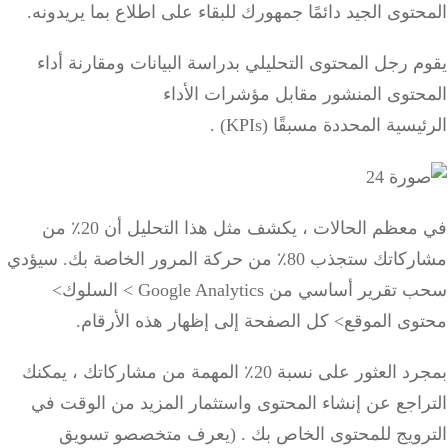
توى الجيد دائمًا جمهورك للبقاء على اطلاع بما يريدونه.
 رجل المحتوى التحليلي بدراسة البيانات ومقارنة أداء
حتوى المنشور مقابل
مؤشرات الأداء
يسية
المحددة
مسبقًا (KPIs)
.
في معظم الحالات ، يكشف مثل هذا التحليل أن 20٪ من
 ستجذب 80٪ من حركة المرور الخاصة بك.
سيؤدي
ب
تقرير أساسي من Google Analytics
> السلوك>
وى الموقع> كل الصفحة إلى إظهار هذه الأرقام.
بمجرد العثور على نسبة 20٪ المهمة من مشاركاتك ، يمكنك
راجع عن إنشاء المحتوى
واستثمار المزيد من الوقت في
رويج للمحتوى الخاص بك
.
(يعرف متخصصو تسويق