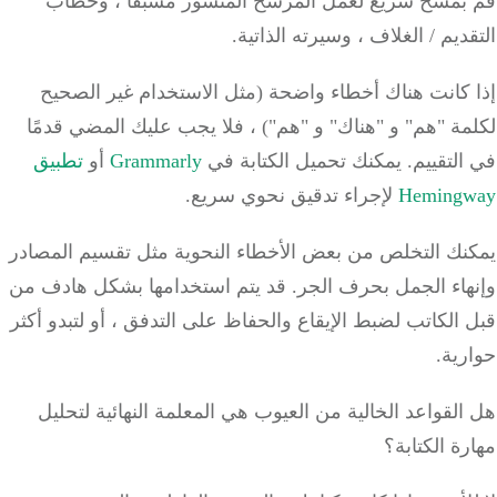
بمسح سريع لعمل المرشح المنشور مسبقًا ، وخطاب
ديم / الغلاف ، وسيرته الذاتية.
 كانت هناك أخطاء واضحة (مثل الاستخدام غير الصحيح
ة "هم" و "هناك" و "هم") ، فلا يجب عليك المضي قدمًا
لتقييم.
يمكنك تحميل الكتابة في
Grammarly
أو
تطبيق
Heming
لإجراء تدقيق نحوي سريع.
نك التخلص من بعض الأخطاء النحوية مثل تقسيم المصادر
هاء الجمل بحرف الجر.
قد يتم استخدامها بشكل هادف من
الكاتب لضبط الإيقاع والحفاظ على التدفق ، أو لتبدو أكثر
ية.
لقواعد الخالية من العيوب هي المعلمة النهائية لتحليل
ة الكتابة؟