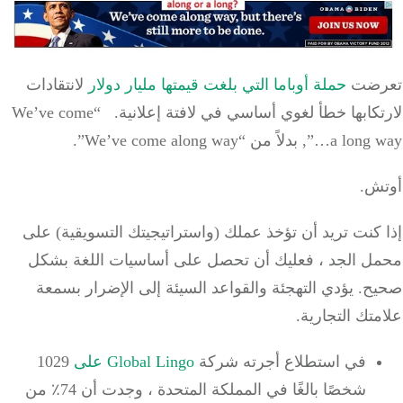
رضت
حملة أوباما التي بلغت قيمتها مليار دولار
لانتقادات
كابها خطأ لغوي أساسي في لافتة إعلانية.
“We’ve come
بدلاً من “We’ve come along way”.
ش.
كنت تريد أن تؤخذ عملك (واستراتيجيتك التسويقية) على
ل الجد ، فعليك أن تحصل على أساسيات اللغة بشكل
ح.
يؤدي التهجئة والقواعد السيئة إلى الإضرار بسمعة
تك التجارية.
في استطلاع أجرته شركة
Global Lingo على
1029
شخصًا بالغًا في المملكة المتحدة ،
وجدت أن 74٪ من