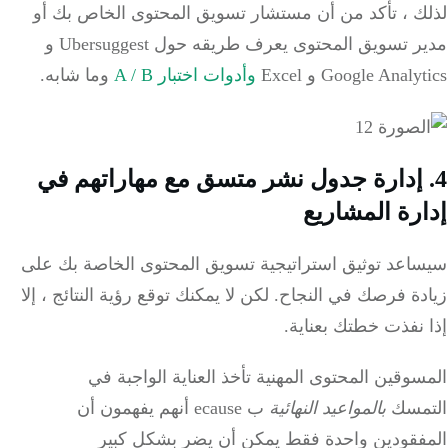
ك ، تأكد من أن مستشار تسويق المحتوى الخاص بك أو
مدير تسويق المحتوى يعرف طريقه حول Ubersuggest و
Google Anal و Excel
وأدوات اختبار A / B
وما شابه.
 إدارة جدول نشر متسق مع مهاراتهم في
رة المشاريع
اعد توثيق استراتيجية تسويق المحتوى الخاصة بك على
دة فرصك في النجاح.
لكن لا يمكنك توقع رؤية النتائج ، إلا
نفذت خطتك بعناية.
وقين المحتوى المهنية تأخذ العناية الواجبة في
مسك
بالمواعيد النهائية
ب
ecause أنهم يفهمون أن
فقودين واحدة فقط يمكن أن يضر بشكل كبير