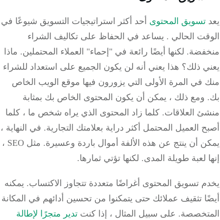
تسويق المحتوى
أحد أكثر استراتيجيات التسويق شيوعًا في
قت الحالي
.
يساعد في الحفاظ على تكاليف الشراء
فضة.
لكنها أيضًا رائعة في "إحماء" العملاء المحتملين.
ماذا
ي ذلك؟
هذا يعني أنه لن يكون الجميع على استعداد للشراء
في المرة الأولى التي يزورون فيها موقع الويب الخاص
ومع ذلك ، يمكن أن يكون المحتوى الخاص بك بمثابة
ئ العلاقات.
كلما زاد المحتوى الذي يراه شخص ما ، كلما
 العميل المحتمل أكثر دراية بعلامتك التجارية.
في النهاية ،
 أن ينتج عن هذه الألفة أموال باردة وعسيرة.
مثل SEO ،
 لعبة طويلة المدى.
لكنها تؤتي ثمارها.
 تسويق المحتوى أغراضًا متعددة تتجاوز الاكتساب.
يمكنه
ا تثقيف عملائك حتى يتمكنوا من تحسين أدائهم في المكانة
تخصصة.
على سبيل المثال ، إذا كنت
تدير متجرًا لإطالة