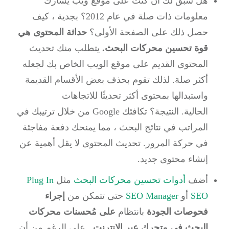
هل سبق لك أن كنت على موقع ويب يشارك
معلومات ذات صلة في عام 2012؟
بجدية ، كيف
حصل ذلك على الصفحة الأولى؟
حداثة المحتوى هي
قوة تحسين محركات البحث.
يتطلب منك تحديث
المحتوى القديم على موقع الويب الخاص بك لجعله
أكثر صلة.
لذلك تقوم بحذف بعض الأقسام القديمة
واستبدالها بمحتوى أكثر تحديثًا للاتجاهات
الحالية.
النتيجة؟
تكافئك Google من خلال ترتيبك في
المراتب في نتائج البحث ، مما يمنحك دفعة مفاجئة
في حركة المرور.
تحديث المحتوى لا يقل أهمية عن
إنشاء محتوى جديد.
أضف
أدوات تحسين محركات البحث
مثل
Plug In
SEO
أو
SEO Manager
حتى تتمكن من
إجراء
فحوصات الجودة
بانتظام
على مُحسنات محركات
البحث في متجرك عبر الإنترنت
.
على الرغم من أن