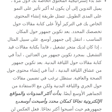
عند بدء إستراتيجية المحتوى الخاصة بك لأول مرة ،
يميل التدوين إلى أن يكون له أكبر تأثير على النمو
على المدى الطويل.
تتمثل طريقة إنشاء المحتوى
الخاص بك في التركيز أولاً على كتابة مقالات حول
تخصصك المحدد.
بعد تكوين جمهور حول المكان
المناسب ، انتقل إلى جمهور أوسع.
على سبيل المثال
، إذا كان لديك متجر تشغيل ، فابدأ بكتابة مقالات قيد
التشغيل.
بمجرد تكوين جمهور من العدائين ، ابدأ في
كتابة مقالات حول اللياقة البدنية.
بعد تكوين جمهور
من عشاق اللياقة البدنية ، ابدأ في إنشاء محتوى حول
الصحة والعافية.
ستظل ترغب في تضمين مقالات
حول الجري واللياقة البدنية ولكن مع الاستفادة من
الجماهير الأوسع أيضًا.
بدأت أكثر المدونات والمواقع
الإلكترونية نجاحًا كمكان محدد وأصبحت أوسع
مع
جمهورهم حيث أصبحوا أكثر نجاحًا.
فعل العكس لن