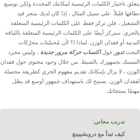
ق باختيار الكلمات الرئيسية لمكانتك المحددة ولكن توسيع
ها قليلاً.
على سبيل المثال ، إذا كان لديك متجر قيد
شغيل ، فلن
تركز
فقط
على الكلمات الرئيسية المتعلقة
جري.
ستركز أيضًا على الكلمات الرئيسية المتعلقة باللياقة
نية أو فقدان الوزن.
لماذا ا؟
لأن مُحسّنات محرّكات
حث
تدور
حول
اكتساب حركة مرور جديدة
، وليس مجرد
مسك بجمهورك بالضبط.
من خلال وجود محتوى حول فقدان
ن ، لا يزال بإمكانك تقديم مفهوم الجري كطريقة محتملة
دان الوزن.
يسمح لك باستهداف جمهور أوسع قد يظل
ًا بمنتجاتك.
تدريب مجاني:
كيف تبدأ مع دروبشيبينغ