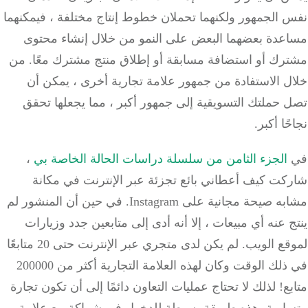
 الجمهور ولكنهما تحملان خطوط إنتاج مختلفة ، فيمكنهما
عدة بعضهما البعض على النمو من خلال إنشاء محتوى
رك أو استضافة مسابقة أو إطلاق منتج مشترك معًا.
من
ل الاستفادة من جمهور علامة تجارية أخرى ، يمكن أن
حملتك التسويقية إلى جمهور أكبر ، مما يجعلها تحقق
ًا أكبر.
الجزء الثامن من سلسلة دراسات الحالة الخاصة بي
،
كت كيف أعطاني بائع تجزئة عبر الإنترنت في مكانة
 صيحة مجانية على Instagram.
في حين أن المنشور لم
 عنه أي مبيعات ، إلا أنه أدى إلى متابعين جدد وزيارات
قع الويب.
لم يكن لدى متجري عبر الإنترنت حتى 20 متابعًا
في ذلك الوقت وكان لهذه العلامة التجارية أكثر من 200000
ع!
لذلك لا تحتاج عمليات التعاون دائمًا إلى أن تكون تجارة
اوية.
هذه طريقة بسيطة للدخول في شراكة مع علامة