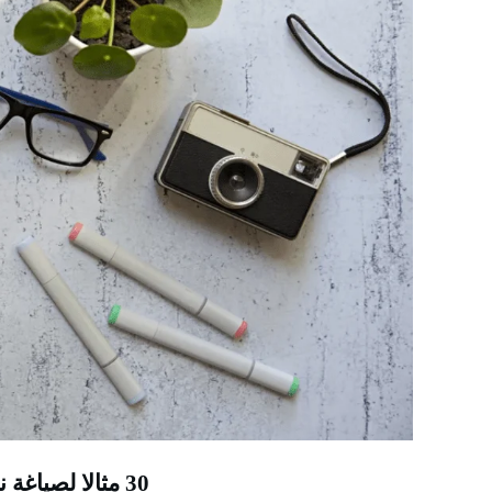
30 مثالا لصياغة نسخة علامتك التجارية وافكار سيرة ذاتية انستا