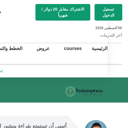
تسجيل
الاشتراك مقابل 20 دولار /
s
الدخول
شهرياً
06 أغسطس 2026
آخر التد
ريبات
الرئيسية
courses
عروض
الخطط والتس
اح
أتمنى أن
 تستمتع 
بقراءة منشور ال