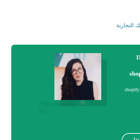
و طور من مهاراتك عبر مجموعة مميزة من كورسات shopify