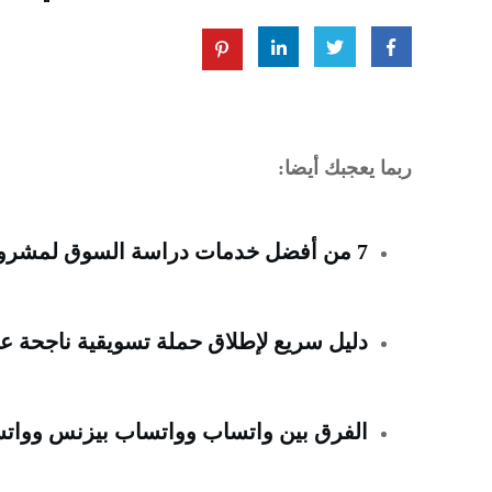
ربما يعجبك أيضا:
7 من أفضل خدمات دراسة السوق لمشروع ناجح في عام (2023)
دليل سريع لإطلاق حملة تسويقية ناجحة على WhatsApp مع o
الفرق بين واتساب وواتساب بيزنس وواتساب