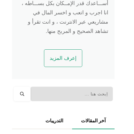
أســـاعدك قدر الإمــكان بكل بســـاطه ،
انا اجرب و اتعب و اخسر المال في
مشاريعي عبر الانترنت ، و انت تقرأ و
تشاهد الصحيح و المربح منها.
إعرف المزيد
آخر المقالات
التدريبات