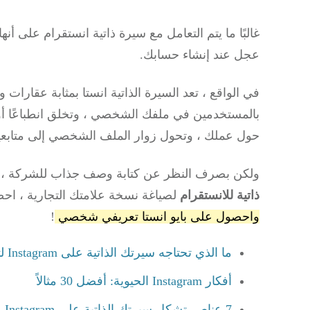
غالبًا ما يتم التعامل مع سيرة ذاتية انستقرام على
عجل عند إنشاء حسابك.
في الواقع ، تعد السيرة الذاتية انستا بمثابة عقارات
بالمستخدمين في ملفك الشخصي ، وتخلق انطباعًا أول
حول عملك ، وتحول زوار الملف الشخصي إلى متابعين
ولكن بصرف النظر عن كتابة وصف جذاب للشركة ،
ذاتية للانستقرام
لصياغة نسخة علامتك التجارية ، احص
واحصول على بايو انستا تعريفي شخصي
!
ما الذي تحتاجه سيرتك الذاتية على Instagram لتحقيقه (عبر كلام بايو انستا )
أفكار Instagram الحيوية: أفضل 30 مثالاً
7 عناصر تشكل سيرتك الذاتية على Instagram