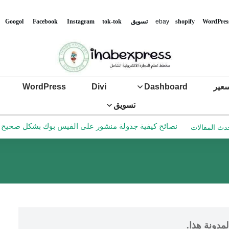
WordPres
shopify
ebay
تس
ويق
tok-tok
Instagram
Facebook
Googol
عير
Dashboard
Divi
WordPress
تسويق
نصائح كيفية جدولة منشور على الفيس بوك بشكل صحيح في ع
دث المقالات
مدونة هذا.