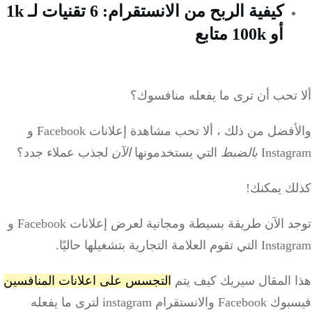
كيفية الربح من الانستقرام: 6 تقنيات لـ 1k
أو 100k متابع
 تحب أن ترى ما يفعله منافسوك؟
أفضل من ذلك ، ألا تحب مشاهدة
إعلانات Facebook و
Instag
بالضبط
التي يستخدمونها
الآن
لجذب عملاء جدد؟
ك يمكنك!
توجد الآن طريقة بسيطة ومجانية لعرض إعلانات Facebook و
م العلامة التجارية بتشغيلها حاليًا.
 المقال سيريك كيف يتم
التجسس على اعلانات المنافسين
فيسبوك Facebook والانستقرام instagram لترى ما يفعله