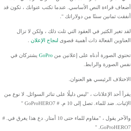
اف قراءة النص الأساسي.
عندما تكتب عنوانك ، تكون قد
ت ثمانين سنتًا من دولاراتك ".
تغير الكثير في العقود التي تلت ذلك ، ولكن لا تزال
ناوين الفعالة ذات أهمية قصوى
لنجاح الإعلان
.
وي الصورة أدناه على إعلانين من
GoPro
يشتركان في
 الصورة والرابط.
تلاف الرئيسي هو العنوان.
 أحد الإعلانات ، "ليس دليلًا على تناثر السوائل.
لا نوع من
بات.
ضد للماء.
تصل إلى 10 م.
# GoProHERO7 "
ر يقول ، "مقاوم للماء حتى 10 أمتار.
دع هذا يغرق في. #
GoProHERO7