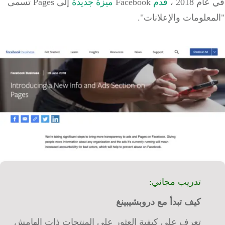
 2018 ،
قدم
Facebook
ميزة جديدة
إلى Pages تسمى
علومات والإعلانات".
تدريب مجاني:
كيف تبدأ مع دروبشيبينغ
تعرف على كيفية العثور على المنتجات ذات الهامش