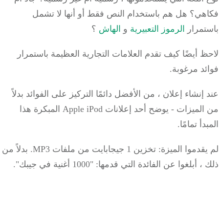
هي؟
هل هم باستخدام النص فقط أو أنها لا تشمل
تمرار
الرموز التعبيرية
و
الهاش
؟
 أيضًا كيف تقدم العلامات التجارية العظيمة باستمرار
د مرغوبة.
إنشاء إعلان ، من الأفضل دائمًا التركيز على الفوائد بدلاً
من الميزات - يوضح أحد إعلانات Apple iPod المبكرة هذا
دأ تمامًا.
وا الميزة: تخزين 1 جيجابايت من ملفات MP3.
بدلاً من
أبلغوا عن الفائدة التي قدمها: "1000 أغنية في جيبك".