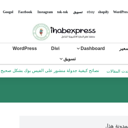
WordPres
shopify
ebay
تس
ويق
tok-tok
Instagram
Facebook
Googol
عير
Dashboard
Divi
WordPress
تسويق
نصائح كيفية جدولة منشور على الفيس بوك بشكل صحيح في ع
دث المقالات
مدونة هذا.