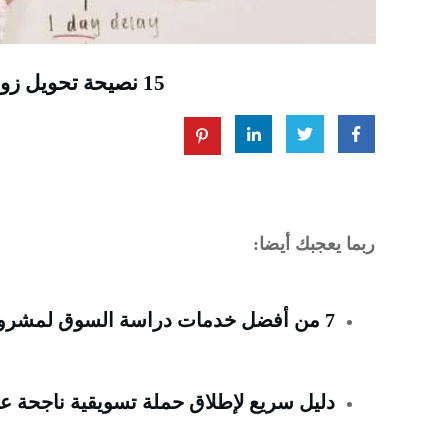
15 نصيحة تحويل زوارك إلى عملاء محتملين عبر البريد الإلكتروني
ربما يعجبك أيضا:
7 من أفضل خدمات دراسة السوق لمشروع ناجح في عام (2023)
دليل سريع لإطلاق حملة تسويقية ناجحة على WhatsApp مع o