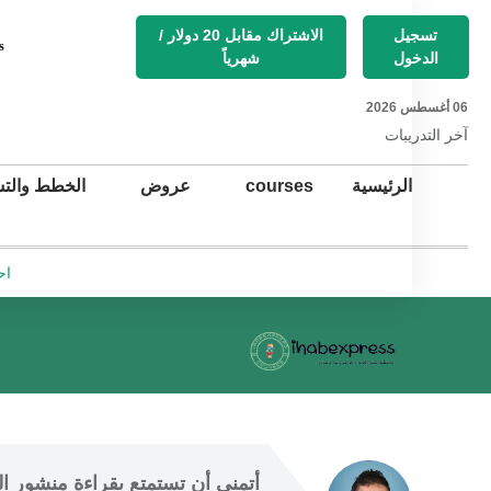
تسجيل
الاشتراك مقابل 20 دولار /
s
الدخول
شهرياً
06 أغسطس 2026
آخر التد
ريبات
الرئيسية
courses
عروض
الخطط والتس
اح
أتمنى أن
 تستمتع 
بقراءة منشور ال