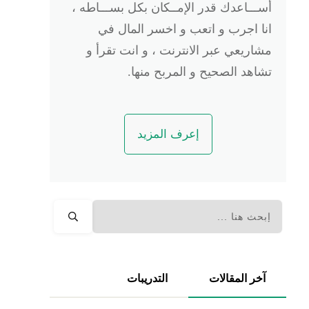
أســـاعدك قدر الإمــكان بكل بســـاطه ،
انا اجرب و اتعب و اخسر المال في
مشاريعي عبر الانترنت ، و انت تقرأ و
تشاهد الصحيح و المربح منها.
إعرف المزيد
آخر المقالات
التدريبات