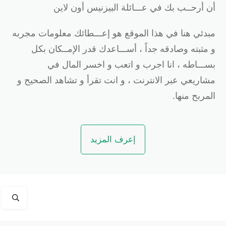
ن أرحــب بك في عـــائلة البيزنيس أون لاين
بدئي هنا في هذا الموقع هو إعـــطائك معلومات مجربه
 مثبته وصادقه جداً ، أســـاعدك قدر الإمــكان بكل
ســـاطه ، انا اجرب و اتعب و اخسر المال في
شاريعي عبر الانترنت ، و انت تقرأ و تشاهد الصحيح و
لمربح منها.
إعرف المزيد