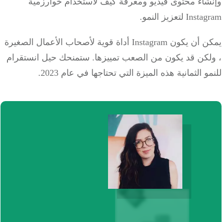
شاء محتوى فيديو ومعرفة كيف لاستخدام خوارزمية
I لتعزيز النمو.
يمكن أن يكون Instagram أداة قوية لأصحاب الأعمال الصغيرة
لكن قد يكون من الصعب تمييزها. ستمنحك حيل انستقرام
و الثمانية هذه الميزة التي تحتاجها في عام 2023.