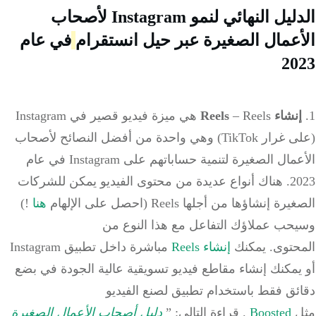
الدليل النهائي لنمو Instagram لأصحاب
عمال الصغيرة عبر حيل انستقرام
في عام
20
شاء Reels
–
Reels هي ميزة فيديو قصير في Instagram
(على غرار TikTok) وهي واحدة من أفضل النصائح لأصحاب
الأعمال الصغيرة لتنمية حساباتهم على Instagram في عام
2023. هناك أنواع عديدة من محتوى الفيديو يمكن للشركات
ة إنشاؤها من أجلها Reels (احصل على الإلهام
هنا
!)
حب عملاؤك التفاعل مع هذا النوع من
حتوى. يمكنك
إنشاء Reels
مباشرة داخل تطبيق Instagram
مكنك إنشاء مقاطع فيديو تسويقية عالية الجودة في بضع
ئق فقط باستخدام تطبيق لصنع الفيديو
Boosted
. قراءة التالي: ”
دليل أصحاب الأعمال الصغيرة