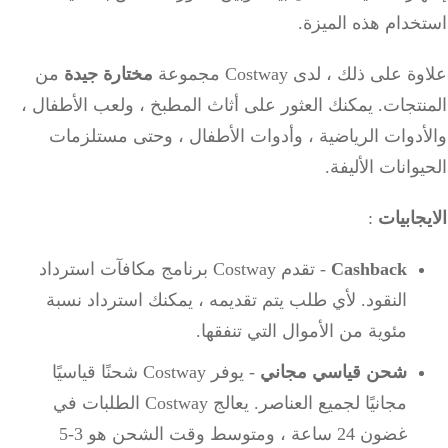
دام هذه الميزة.
على ذلك ، لدى Costway مجموعة
مختارة جيدة
من
نتجات.
يمكنك العثور على أثاث المطبخ ،
ولعب الأطفال ،
دوات الرياضية ، وأدوات الأطفال ، وحتى مستلزمات
وانات الأليفة.
جابيات
:
Cashback
- تقدم Costway برنامج مكافآت استرداد
النقود.
لأي طلب يتم تقديمه ، يمكنك استرداد نسبة
مئوية من الأموال التي تنفقها.
شحن قياسي مجاني
- يوفر Costway شحنًا قياسيًا
مجانيًا لجميع العناصر.
يعالج Costway الطلبات في
غضون 24 ساعة
،
ومتوسط وقت الشحن هو 3-5