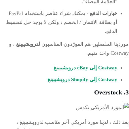
"العلامة البيضاء".
خيارات الدفع
- يمكنك شراء عناصر باستخدام PayPal
أو بطاقة الائتمان / الخصم ، ولكن لا يوجد حل لتقسيط
الدفع.
ينا المفضلين هم المورّدون المناسبون
لدروبشيبينغ
، و
 واحد منهم.
Costway إلى eBay دروبشيبينغ
Costway إلى Shopify دروبشيبينغ
Overstoc
ذلك ، لدينا مورد أمريكي آخر مناسب لدروبشيبينغ ،