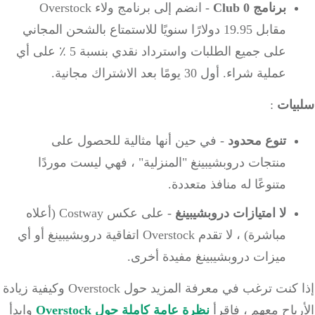
برنامج Club 0
- انضم إلى برنامج ولاء Overstock
مقابل 19.95 دولارًا سنويًا للاستمتاع بالشحن المجاني
على جميع الطلبات واسترداد نقدي بنسبة 5 ٪ على أي
عملية شراء.
أول 30 يومًا بعد الاشتراك مجانية.
يات
:
تنوع محدود
- في حين أنها مثالية للحصول على
منتجات دروبشيبينغ "المنزلية" ، فهي ليست موردًا
متنوعًا له منافذ متعددة.
لا امتيازات دروبشيبينغ
- على عكس Costway (أعلاه
مباشرة) ، لا تقدم Overstock اتفاقية دروبشيبينغ أو أي
ميزات دروبشيبينغ مفيدة أخرى.
إذا كنت ترغب في معرفة المزيد حول Overstock وكيفية زيادة
باح معهم ، فاقرأ
نظرة عامة كاملة حول Overstock
وابدأ