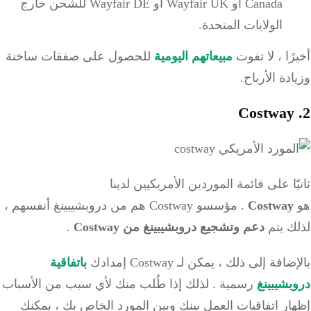
Canada أو Wayfair UK أو Wayfair DE للشحن خارج
الولايات المتحدة.
ًا ، لا تفوت
مبيعاتهم اليومية
للحصول على صفقات ساخنة
دة الأرباح.
Costwa
ًا على قائمة الموردين الأمريكيين لدينا
Costway
.
مؤسسو Costway هم من دروبشيبينغ أنفسهم ،
ك يتم
دعم وتشجيع دروبشيبينغ من Costway
.
افة إلى ذلك ، يمكن لـ Costway إمدادك
باتفاقية
شيبينغ
رسمية .
لذلك إذا طُلب منك لأي سبب من الأسباب
ر اتفاقيات العمل بينك وبين المورد الخاص بك ، يمكنك