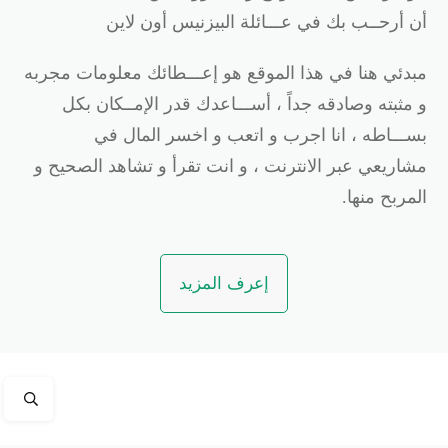
ن أرحــب بك في عـــائلة البيزنيس أون لاين
بدئي هنا في هذا الموقع هو إعـــطائك معلومات مجربه
 مثبته وصادقه جداً ، أســـاعدك قدر الإمــكان بكل
ســـاطه ، انا اجرب و اتعب و اخسر المال في
شاريعي عبر الانترنت ، و انت تقرأ و تشاهد الصحيح و
لمربح منها.
إعرف المزيد