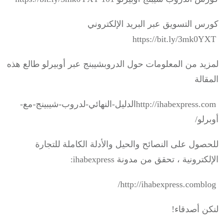
 التسويق عبر البريد الإلكتروني
د من المعلومات حول الدروبشيبنج عبر أوبيرلو طالع هذه
الة
http://ihabexpress.comالدليل-النهائي-لدروب-شيبينج-مع-
لو/
ول على النصائح والحيل والأدلة الكاملة للتجارة
ترونية ، تحقق من مدونة ihabexpress:
ن أصدقاء!