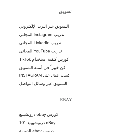
تسويق
التسويق عبر البريد الإلكتروني
تدريب Instagram المجاني
تدريب LinkedIn المجاني
تدريب YouTube المجاني
كورس كيفية استخدام TikTok
كن خبيراً في أتمتة التسويق
كسب المال على INSTAGRAM
التسويق عبر وسائل التواصل
EBAY
كورس eBay دروبشيبنغ
eBay دروبشيبينغ 101
دروس ebay الدورية