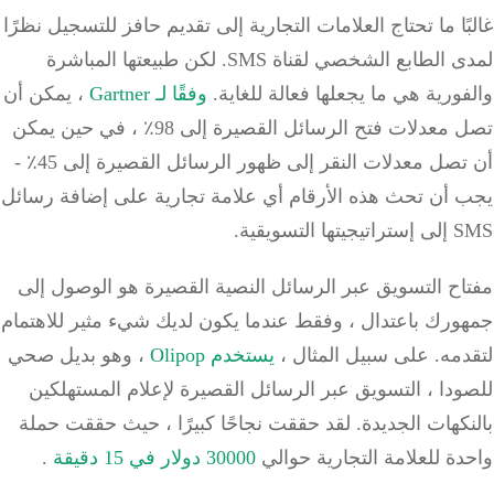
ًا ما تحتاج العلامات التجارية إلى تقديم حافز للتسجيل نظرًا
 الطابع الشخصي لقناة SMS.
لكن طبيعتها المباشرة
ورية هي ما يجعلها فعالة للغاية.
وفقًا لـ Gartner
، يمكن أن
تصل معدلات فتح الرسائل القصيرة إلى 98٪ ، في حين يمكن
أن تصل معدلات النقر إلى ظهور الرسائل القصيرة إلى 45٪ -
 أن تحث هذه الأرقام أي علامة تجارية على إضافة رسائل
التسويقية.
ح التسويق عبر الرسائل النصية القصيرة هو الوصول إلى
ورك باعتدال ، وفقط عندما يكون لديك شيء مثير للاهتمام
دمه.
على سبيل المثال ،
يستخدم Olipop
، وهو بديل صحي
دا ، التسويق عبر الرسائل القصيرة لإعلام المستهلكين
كهات الجديدة.
لقد حققت نجاحًا كبيرًا ، حيث حققت حملة
ة للعلامة التجارية حوالي
30000 دولار في 15 دقيقة
.