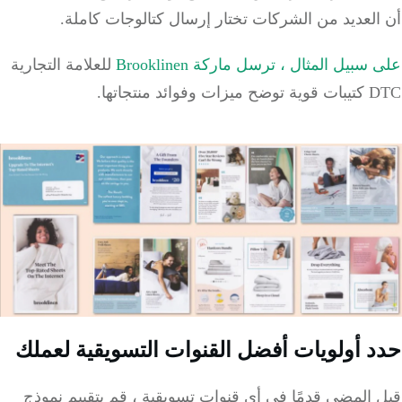
العديد من الشركات تختار إرسال كتالوجات كاملة.
سبيل المثال ، ترسل ماركة Brooklinen
للعلامة التجارية
D
كتيبات قوية توضح ميزات وفوائد منتجاتها.
 أولويات أفضل القنوات التسويقية لعملك
المضي قدمًا في أي قنوات تسويقية ، قم بتقييم نموذج