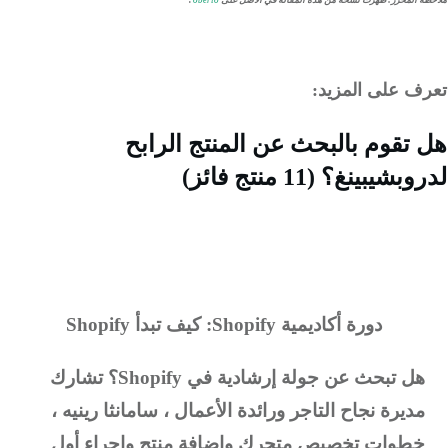
 المحرر
:
ظهرت نسخة من هذه المقالة في الأصل على
oberlo
.
ف على المزيد:
تقوم بالبحث عن المنتج الرابح
شيبينغ؟ (11 منتج فائز)
دورة أكاديمية Shopify: كيف تبدأ Shopify
ل تبحث عن جولة إرشادية في Shopify؟
تشارك
ديرة نجاح التاجر ورائدة الأعمال ، سامانثا رينيه ،
طوات تخصيص متجرك وإضافة منتج وإجراء أول