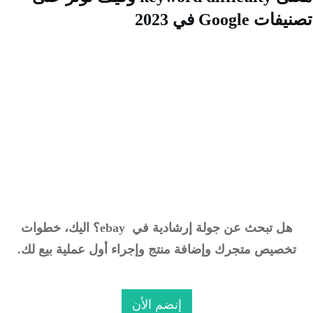
ت Google في 2023
كورس eBay Dropshipping
للمبتدئين
إحترف التجارة الإلكترونية عبر منصة ebay
هل تبحث عن جولة إرشادية
في
ebay
؟
ا
ليك، خطوات
خصيص متجرك وإضافة منتج وإجراء أول عملية بيع لك.
إنضم الأن