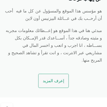
و
مؤسس هذا الموقع والمسؤول عن كل ما فيه أحب
ن أرحــب بك في عـــائلة البيزنيس أون لاين
بدئي هنا في هذا الموقع هو إعـــطائك معلومات مجربه
 مثبته وصادقه جداً ، أســـاعدك قدر الإمــكان بكل
ســـاطه ، انا اجرب و اتعب و اخسر المال في
شاريعي عبر الانترنت ، و انت تقرأ و تشاهد الصحيح و
لمربح منها.
إعرف المزيد