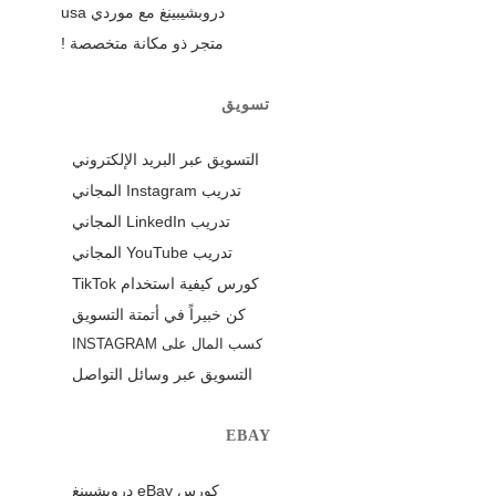
دروبشيبينغ مع موردي usa
متجر ذو مكانة متخصصة !
تسويق
التسويق عبر البريد الإلكتروني
تدريب Instagram المجاني
تدريب LinkedIn المجاني
تدريب YouTube المجاني
كورس كيفية استخدام TikTok
كن خبيراً في أتمتة التسويق
كسب المال على INSTAGRAM
التسويق عبر وسائل التواصل
EBAY
كورس eBay دروبشيبنغ