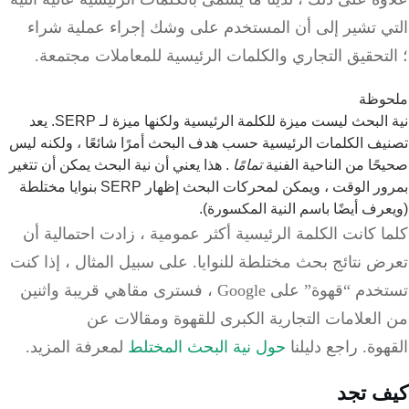
ي تشير إلى أن المستخدم على وشك إجراء عملية شراء
تحقيق التجاري والكلمات الرئيسية للمعاملات مجتمعة.
وظة
نية البحث ليست ميزة للكلمة الرئيسية ولكنها ميزة لـ SERP. يعد
ف الكلمات الرئيسية حسب هدف البحث أمرًا شائعًا ، ولكنه ليس
ًا من الناحية الفنية
تمامًا
. هذا يعني أن نية البحث يمكن أن تتغير
بمرور الوقت ، ويمكن لمحركات البحث إظهار SERP بنوايا مختلطة
رف أيضًا باسم النية المكسورة).
 كانت الكلمة الرئيسية أكثر عمومية ، زادت احتمالية أن
 نتائج بحث مختلطة للنوايا. على سبيل المثال ، إذا كنت
تستخدم “قهوة” على Google ، فسترى مقاهي قريبة واثنين
لعلامات التجارية الكبرى للقهوة ومقالات عن
وة. راجع دليلنا
حول نية البحث المختلط
لمعرفة المزيد.
ف تجد