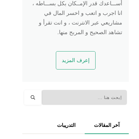
أســـاعدك قدر الإمــكان بكل بســـاطه ،
انا اجرب و اتعب و اخسر المال في
مشاريعي عبر الانترنت ، و انت تقرأ و
تشاهد الصحيح و المربح منها.
إعرف المزيد
آخر المقالات
التدريبات