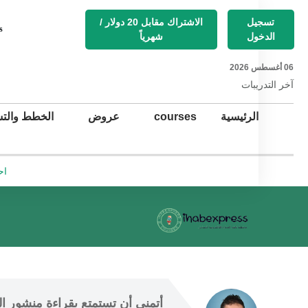
تسجيل
الاشتراك مقابل 20 دولار /
s
الدخول
شهرياً
06 أغسطس 2026
آخر التد
ريبات
الرئيسية
courses
عروض
الخطط والتس
اح
أتمنى أن
 تستمتع 
بقراءة منشور ال