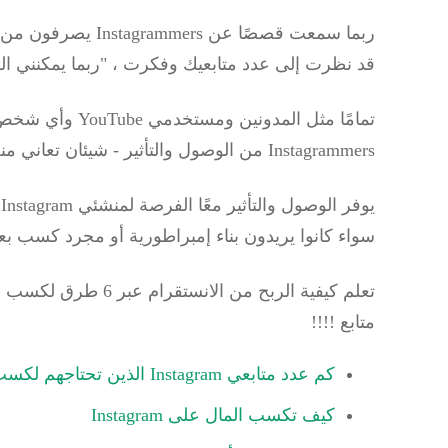
ربما سمعت قصصًا عن Instagrammers يصرفون من الصور التي يلتقطونها ويشاركونها كل يوم.
قد نظرت إلى عدد متابعيك وفكرت ، "ربما يمكنني القي
تمامًا مثل المدو
Instagrammers من الوصول والتأثير - شيئان تعاني منه العديد من الشركات.
ي
سواء كانوا يريدون بناء إمبراطورية أو مجرد كسب بعض 
متابع !!!!
كم عدد متابعي Instagram الذين تحتاجهم لكسب المال؟
كيف تكسب المال على Instagram