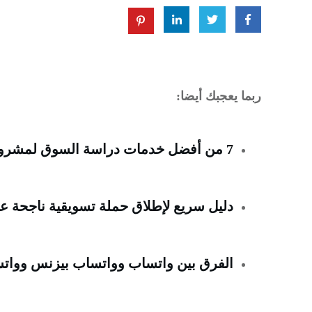
ربما يعجبك أيضا:
7 من أفضل خدمات دراسة السوق لمشروع ناجح في عام (2023)
دليل سريع لإطلاق حملة تسويقية ناجحة على WhatsApp مع o
الفرق بين واتساب وواتساب بيزنس وواتساب