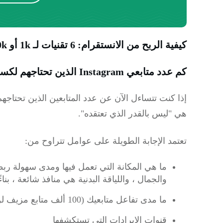
كيفية الربح من الانستقرام: 6 تقنيات لـ 1k أو 100k متابع
كم عدد متابعي Instagram الذين تحتاجهم لكسب المال؟
إذا كنت تتساءل الآن عن عدد المتابعين الذين تحتاجهم
هي "ليس بالقدر الذي تعتقده".
تعتمد الإجابة الطويلة على عوامل تتراوح من:
ما هي المكانة التي تعمل فيها ومدى سهولة ربطه
والجمال ، واللياقة البدنية هي منافذ شائعة ، بنا
ما مدى تفاعل متابعيك (100 ألف متابع مزيف لن يصل إلى حد كبير)
قنوات الإيرادات التي تستكشفها