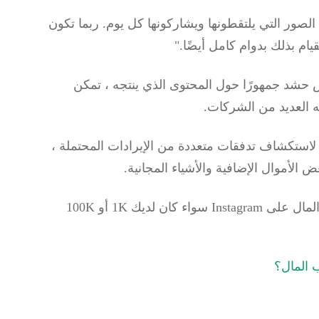
ربما تكون
ام بذلك بدوام كامل أيضًا."
نين ومستخدمي YouTube وأي شخص حشد جمهورًا حول المحتوى الذي ينتجه ، تمكن
وفر الوصول والتأثير معًا الفرصة لمنشئي Instagram لاستكشاف تدفقات متعددة من الإيرادات المحتملة ،
الأموال الإضافية والأشياء المجانية.
تعلم كيفية الربح من الانستقرام عبر 6 طرق لكسب المال على Instagram سواء كان لديك 1K أو 100K