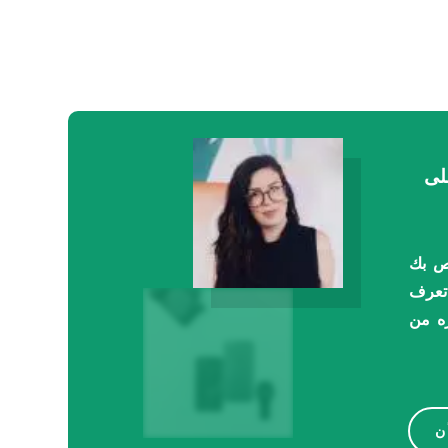
لى
ن حساب Instagram الخاص بك
تعرف
Instag واستثماره من
ن