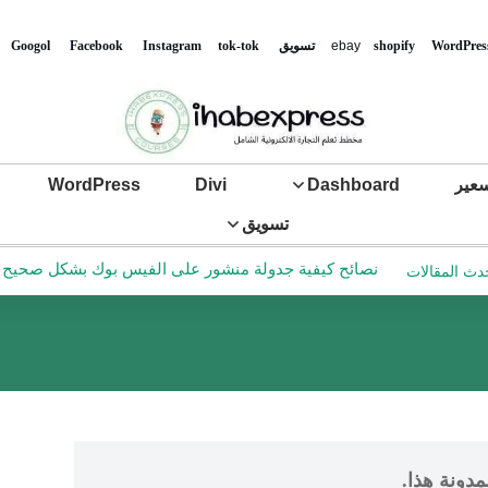
WordPres
shopify
ebay
تس
ويق
tok-tok
Instagram
Facebook
Googol
عير
Dashboard
Divi
WordPress
تسويق
نصائح كيفية جدولة منشور على الفيس بوك بشكل صحيح في ع
دث المقالات
مدونة هذا.