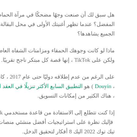
هل سبق لك أن صنعت وجهًا مضحكًا في مرآة الحما
المفضل؟
عندما تظهر أغنيتك الأولى في محل البقالة 
الجميع يشاهدها؟
ماذا لو كانت وجوهك الحمقاء ومزامنات الشفاه العاطف
ولكن على TikTok ، إنها قصة كل مبتكر ناجح تقريبًا.
،
Douyin
) هو
التطبيق السابع الأكثر تنزيلًا في العق
، هناك الكثير من إمكانات التسويق.
إذا كنت تتطلع إلى الاستفادة من قاعدة مستخدمي TikTok الهائلة في بناء جمهورك ،
فإليك نظرة على استراتيجيات أفضل منشئي منصات ا
تيك توك 2022 اليك 8 أفكار لتحقيق الدخل.