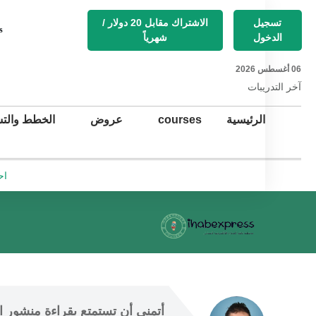
تسجيل
الاشتراك مقابل 20 دولار /
s
الدخول
شهرياً
06 أغسطس 2026
آخر التد
ريبات
الرئيسية
courses
عروض
الخطط والتس
اح
أتمنى أن
 تستمتع 
بقراءة منشور ال