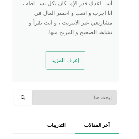
أســـاعدك قدر الإمــكان بكل بســـاطه ،
انا اجرب و اتعب و اخسر المال في
مشاريعي عبر الانترنت ، و انت تقرأ و
تشاهد الصحيح و المربح منها.
إعرف المزيد
آخر المقالات
التدريبات