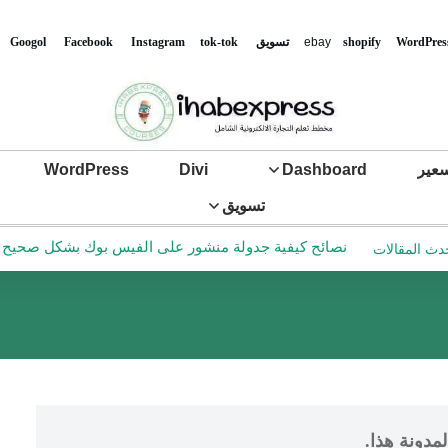
WordPres
shopify
ebay
تس
ويق
tok-tok
Instagram
Facebook
Googol
عير
Dashboard
Divi
WordPress
تسويق
نصائح كيفية جدولة منشور على الفيس بوك بشكل صحيح في ع
دث المقالات
مدونة هذا.