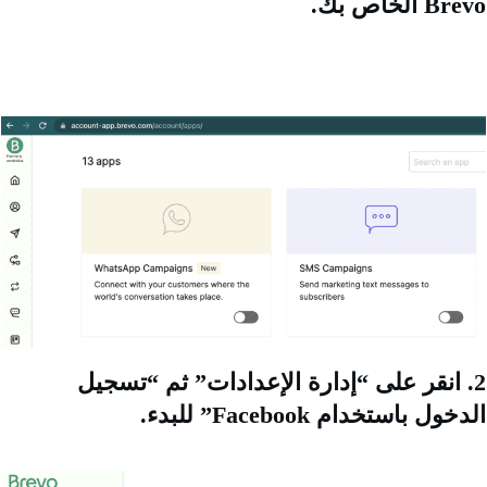
لخاص بك.
 انقر على “إدارة الإعدادات” ثم “تسجيل
ل باستخدام Facebook” للبدء.