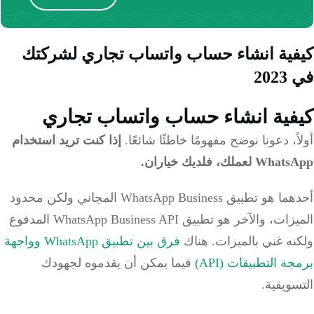
ية انشاء حساب واتساب تجاري لشركتك
20
فية انشاء حساب واتساب تجاري
ً، دعونا نوضح مفهومًا خاطئًا شائعًا.
إذا كنت تريد استخدام
لعملك، فلديك خياران.
أحدهما هو تطبيق WhatsApp Business المجاني ولكن محدود
الميزات، والآخر هو تطبيق WhatsApp Business API المدفوع
ه غني بالميزات. هناك
فرق بين تطبيق WhatsApp وواجهة
ة التطبيقات (API)
فيما يمكن أن يقدموه لجهودك
ويقية.