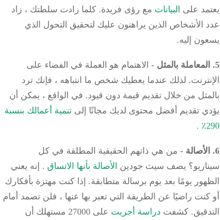
مد على
البيانات
مع رؤى فريدة.
كلما زادت سلطتك ، زاد
 الأشخاص الذين يراهنون عليك لتحقيق التحول الذي
ن إليه.
الاهتمام هو العملة في الفضاء على
ترنت.
لذلك عندما يعطيك شخص ما انتباهه ، فإنك ترد
ثل من خلال تقديم قيمة دون قيود.
في الواقع ، يمكن أن
ي تقديم أفضل محتوى لديك مجانًا إلى
تنمية أعمالك بنسبة
.
من هي ذاتهم الحقيقية المطلقة في كل
اريو؟
يصف سيث جودين
الأصالة بأنها الاتساق
.
إنه يعني
ور يومًا بعد يوم برسالة متطابقة.
إذا كنت مهتزة بأفكارك
نت راضيًا عن الطريقة التي تعبر بها عنها ، فلن تصمد أمام
قيق.
كشفت
دراسة أجريت
على 27000 مستهلك أن