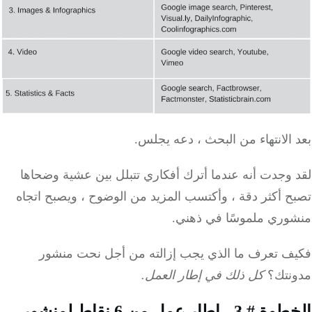
الانتهاء من البحث ، دعه يجلس.
 وجدت أنه عندما أترك أفكاري تتبلل بين عشية وضحاها
ح أكثر دقة ، وأكتسب المزيد من الوضوح ، ويصبح اتجاه
وري ملموسًا في ذهني.
ف تعرف ما الذي يجب إزالته من أجل نحت منشور
نتك؟
كل ذلك في إطار العمل.
الخطوة # 3 - إطار عمل من 6 نقاط لمنشور