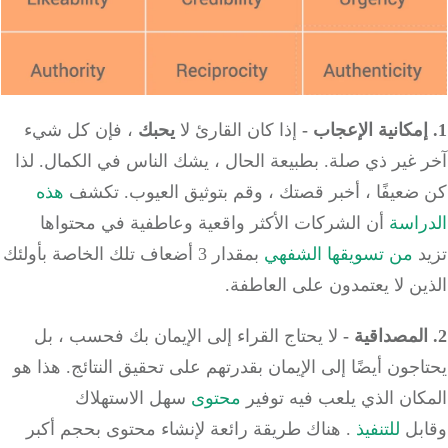
إذا كان القارئ لا
يحبك
، فإن كل شيء
 غير ذي صلة.
بطبيعة الحال ، يشك الناس في الكمال.
لذا
عيفًا ، أخبر قصتك ، وقم بتوثيق العيوب.
تكشف
هذه
راسة
أن الشركات الأكثر واقعية وعاطفية في محتواها
د
من تسويقها الشفهي
بمقدار 3 أضعاف تلك الخاصة بأولئك
ن لا يعتمدون على العاطفة.
لا يحتاج القراء إلى الإيمان بك فحسب ، بل
جون أيضًا إلى الإيمان بقدرتهم على تحقيق النتائج.
هذا هو
كان الذي
يلعب
فيه توفير
محتوى
سهل الاستهلاك
بل
للتنفيذ
.
هناك طريقة رائعة لإنشاء محتوى بحجم أكبر