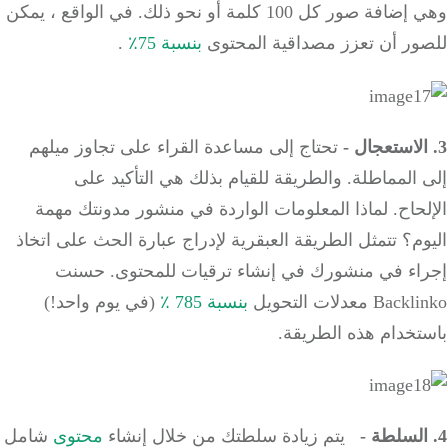
افة صور كل 100 كلمة أو نحو ذلك.
في الواقع ، يمكن
ور أن تعزز مصداقية المحتوى
بنسبة 75٪
.
تحتاج إلى مساعدة القراء على تجاوز ميلهم
 المماطلة.
والطريقة للقيام بذلك هي التأكيد على
حاح.
لماذا المعلومات الواردة في منشور مدونتك مهمة
وم؟
تتمثل الطريقة العبقرية لإدراج عبارة الحث على اتخاذ
اء في منشورك في إنشاء ترقيات للمحتوى.
حسنت
B معدلات التحويل
بنسبة 785 ٪
(في يوم واحد!)
تخدام هذه الطريقة.
يتم زيادة سلطتك من خلال إنشاء
محتوى
شامل