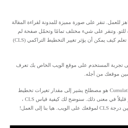
اهز للعمل.
تنقر على صورة مميزة للمدونة لقراءة المقالة
للتو.
وتنقر على شيء مختلف تمامًا وتحمّل صفحة لم
إذا واجهت هذه المشكلة بنفسك ، فأنت تعلم كيف يمكن أن يؤثر تغيير التخطيط التراكمي (CLS)
غيير التنسيق التراكمي (CLS) سلبًا على تجربة المستخدم على موقع الويب الخاص بك تعرف
التحول في التخطيط التراكمي Cumulative Layout Shift CLS هو مصطلح يشير إلى مقدار تغيرات تخطيط
قليلاً في معنى ذلك.
سنوضح لك كيفية قياس CLS ،
عك على الويب.
هيا بنا إلى العمل!