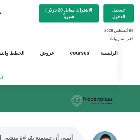
تسجيل
الاشتراك مقابل 20 دولار /
s
الدخول
شهرياً
06 أغسطس 2026
آخر التد
ريبات
الرئيسية
courses
عروض
الخطط والتس
اح
أتمنى أن
 تستمتع 
بقراءة منشور ال