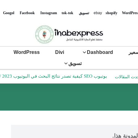
WordPres
shopify
ebay
تس
ويق
tok-tok
Instagram
Facebook
Googol
عير
Dashboard
Divi
WordPress
تسويق
يوتيوب SEO كيفية تصدر نتائج البحث في اليوتيوب 2023
/
دث المقالات
مدونة هذا.