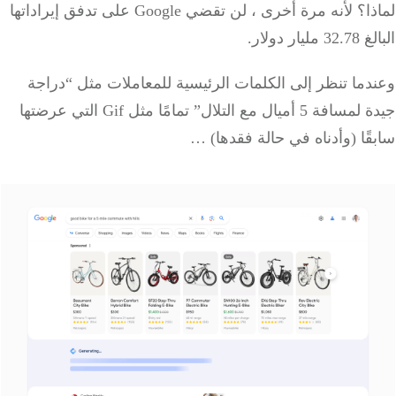
لماذا؟ لأنه مرة أخرى ، لن تقضي Google على تدفق إيراداتها
يار دولار.
ما تنظر إلى الكلمات الرئيسية للمعاملات مثل “دراجة
جيدة لمسافة 5 أميال مع التلال” تمامًا مثل Gif التي عرضتها
ًا (وأدناه في حالة فقدها) …