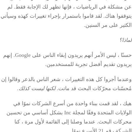
شكلة في الرياضيات ، فإنها تظهر لك الإجابة فقط. لم
فوا هناك. لقد قاموا باستمرار بإجراء تغييرات كهذه وسيأتي
ير على مر السنين.
ا؟
حسنًا ، ليس الأمر أنهم يريدون إبقاء الناس على Google. إنهم
دون تقديم أفضل تجربة للمستخدمين.
ما أجروا كل هذه التغييرات ، شعر الناس بالذعر وقالوا إن
سّنات محرّكات البحث قد ماتت.
لكنها ليست كذلك.
 ، لقد قمت ببناء واحدة من أسرع الشركات نموًا في
الولايات المتحدة وفقًا لمجلة Inc بشكل أساسي من تحسين
ات البحث. عندما وصلنا إلى القائمة لأول مرة ، كنا
رقم 21 الأسرع نموًا.