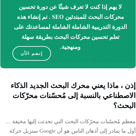
لا يهم إذا كنت لا تعرف شيئًا عن دورة تحسين
محركات البحث للمبتدئين SEO . تم إنشاء هذه
الدورة التدريبية الشاملة الشاملة لمساعدتك على
تعلم تحسين محركات البحث بطريقة سهلة
ومنهجية.
إنضم الأن
 ، ماذا يعني محرك البحث الجديد الذكاء
صطناعي بالنسبة إلى مُحسّنات محرّكات
بحث؟
م مُحسّنات محرّكات البحث التي تحدثت إليها مخيفة …
أول ما يتبادر إلى أذهان الناس هو أن Google ستزيل حركة