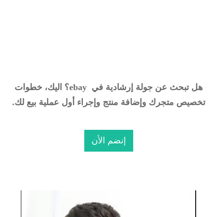
كورس eBay Dropshipping
للمبتدئين
إحترف التجارة الإلكترونية عبر منصة ebay
هل تبحث عن جولة إرشادية
في
ebay
؟
ا
ليك، خطوات
خصيص متجرك وإضافة منتج وإجراء أول عملية بيع لك.
إنضم الأن