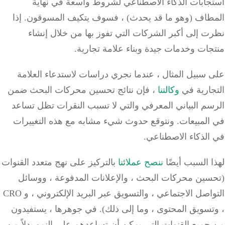
جابات الذكاء الاصطناعي لشروط واسعة في نهاية
طاف (وهو ما قد يحدث) ، فسوف يتكيف المسوقون. إذا
 إلى أكبر الشركات التي تفوز بها من خلال إنشاء
ات وخدمات جيدة وبناء علامة تجارية.
سبيل المثال ، عندما نجري دراسات لاستدعاء العلامة
جارية في
وكالتنا
، فإن نتائج تحسين محركات البحث ضمن
سم البياني المعرفي والتي لا تسبب النقرات تظل تساعد
المبيعات. ونتوقع حدوث شيء مشابه مع هذه التغييرات
الذكاء الاصطناعي.
 السبب أيضًا
ننصح عملائنا
بالتركيز على نهج متعدد القنوات
سين محركات البحث ، والإعلانات المدفوعة ، ووسائل
التواصل الاجتماعي ، والتسويق عبر البريد الإلكتروني ، و CRO
تسويق المحتوى ، وما إلى ذلك). في جوهرها ، يستفيدون
ميع القنوات التي يمكن أن تساعدهم على النمو بدلاً من