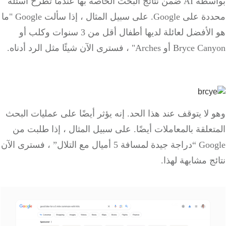
بواسطة AI ضمن نتائج البحث الخاصة بها عندما تطرح أسئلة
 على Google.
على سبيل المثال ، إذا سألت Google "ما
هو الأفضل لعائلة لديها أطفال أقل من 3 سنوات وكلب أو
و Arches" ، فسترى الآن شيئًا مثل الرد أدناه.
لا يتوقف عند هذا الحد. إنه يؤثر أيضًا على عمليات البحث
علقة بالمعاملات أيضًا. على سبيل المثال ، إذا طلبت من
Google “دراجة جيدة لمسافة 5 أميال مع التلال” ، فسترى الآن
ج مشابهة لهذا.