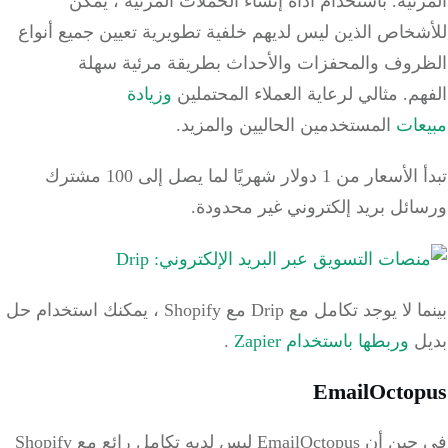
ئية.
باستخدام أداة إنشاء الحملات المرئية ، يمكن
خاص الذين ليس لديهم خلفية تطويرية تعيين جميع أنواع
روف والمحفزات والأحداث بطريقة مرئية سهلة
هم.
مثالي لرعاية العملاء المحتملين
وزيادة
عات
المستخدمين الحاليين والمزيد.
تبدأ الأسعار من 1 دولار شهريًا لما يصل إلى 100 مشترك
ائل بريد إلكتروني غير محدودة.
بينما لا يوجد تكامل مع Drip مع Shopify ، يمكنك استخدام حل
ل
وربطها باستخدام Zapier
.
EmailOcto
في حين أن EmailOctopus ليس لديه تكامل رائع مع Shopify