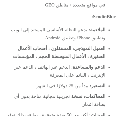
في مواقع متعددة / مناطق GEO
SendinBl
الملاءمة:
يدعم النظام الأساسي المستند إلى الويب
وتطبيق iPhone وتطبيق Android
العميل النموذجي:
المستقلون ، أصحاب الأعمال
الصغيرة ، الأعمال المتوسطة الحجم ، المؤسسات
الدعم والمساعدة:
الدعم عبر الهاتف ، الدعم عبر
الإنترنت ، القائم على المعرفة
التسعير:
يبدأ من 25 دولارًا في الشهر
المحاكمات: نسخة
تجريبية مجانية متاحة بدون أي
بطاقة ائتمان
الميزات:
أكثر من 50 ميزة متوفرة ، بما في ذلك توفر