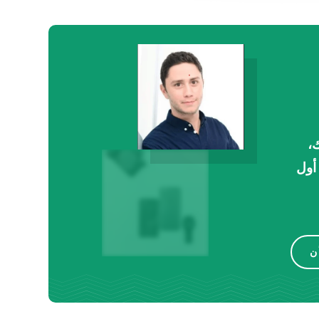
،
أول
ن