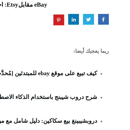
eBay مقابلEtsy: اختيار أفضل مواقع لبيع المنتجات على الإنترنت
ربما يعجبك أيضا:
كيف تبيع على موقع ebay للمبتدئين [مُحدَّث في يونيو 2023]
شرح دروب شيبنج باستخدام الذكاء الاصطناعي ChatGPT للر
دروبشيبينغ بيع سكاكين: دليل شامل مع م