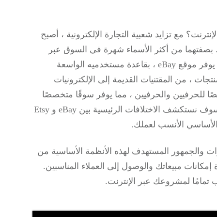
ترنت؟ مع تزايد شعبية التجارة الإلكترونية ، أصبح
مية. بصفتهما من أكثر الأسماء شهرة في السوق عبر
الإنترنت ، يقدم موقع eBay و Etsy تجارب بيع فريدة. يوفر موقع eBay ، بقاعدة مستخدميه الواسعة
جات ، من المقتنيات القديمة إلى الإلكترونيات
امًا. من ناحية أخرى ، تم تصميم Etsy خصيصًا للحرفيين والحرفيين ، مما يوفر سوقًا متخصصًا
للعناصر المصنوعة يدويًا والعتيقة. في هذه المقالة ، سوف نستكشف الاختلافات الرئيسية بين eBay و Etsy
الأساسي الأنسب لعملك.
ميزات والجمهور المستهدف لهذه الأنظمة الأساسية من
إمكانات مبيعاتك والوصول إلى العملاء المناسبين.
تمامًا لمشروعك عبر الإنترنت.