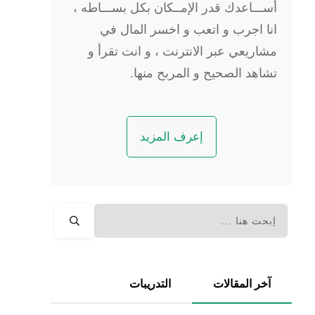
أســـاعدك قدر الإمــكان بكل بســـاطه ،
انا اجرب و اتعب و اخسر المال في
مشاريعي عبر الانترنت ، و انت تقرأ و
تشاهد الصحيح و المربح منها.
إعرف المزيد
آخر المقالات
التدريبات