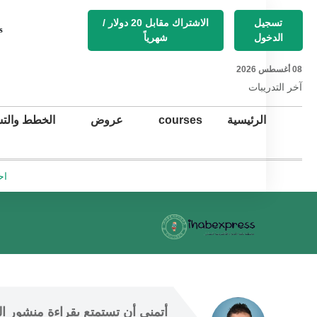
تسجيل
الاشتراك مقابل 20 دولار /
s
الدخول
شهرياً
08 أغسطس 2026
آخر التد
ريبات
الرئيسية
courses
عروض
الخطط والتس
اح
أتمنى أن
 تستمتع 
بقراءة منشور ال