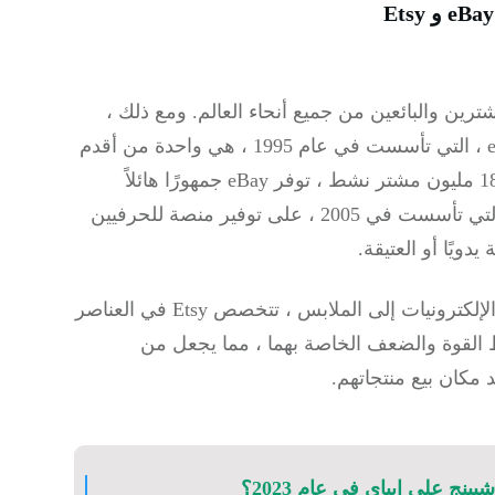
ترين والبائعين من جميع أنحاء العالم. ومع ذلك ،
فهي تلبي أنواعًا مختلفة من البائعين والمنتجات. eBay ، التي تأسست في عام 1995 ، هي واحدة من أقدم
الأسواق عبر الإنترنت وأكثرها رسوخًا. مع أكثر من 180 مليون مشتر نشط ، توفر eBay جمهورًا هائلاً
للبائعين للوصول إليه. من ناحية أخرى ، تركز Etsy ، التي تأسست في 2005 ، على توفير منصة للحرفيين
ويًا أو العتيقة.
بينما تقدم eBay مجموعة واسعة من المنتجات ، من الإلكترونيات إلى الملابس ، تتخصص Etsy في العناصر
اط القوة والضعف الخاصة بهما ، مما يجعل من
 مكان بيع منتجاتهم.
نج على ايباي في عام 2023؟