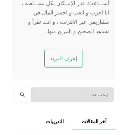
أســـاعدك قدر الإمــكان بكل بســـاطه ،
انا اجرب و اتعب و اخسر المال في
مشاريعي عبر الانترنت ، و انت تقرأ و
تشاهد الصحيح و المربح منها.
إعرف المزيد
آخر المقالات
التدريبات