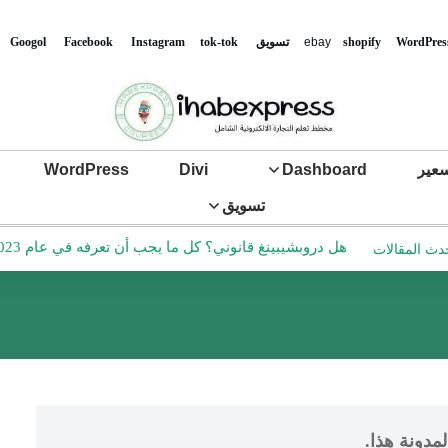
WordPres
shopify
ebay
تس
ويق
tok-tok
Instagram
Facebook
Googol
عير
Dashboard
Divi
WordPress
تسويق
هل دروبشيبينغ قانوني؟ كل ما يجب أن تعرفه في عام 2023
دث المقالات
مدونة هذا.