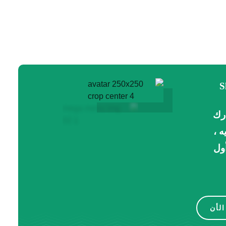
رك
ه ،
ول
لأن