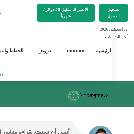
تسجيل
الاشتراك مقابل 20 دولار /
s
الدخول
شهرياً
07 أغسطس 2026
آخر التد
ريبات
الرئيسية
courses
عروض
الخطط والتس
اح
أتمنى أن
 تستمتع 
بقراءة منشور ال