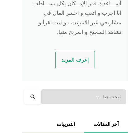
أســـاعدك قدر الإمــكان بكل بســـاطه ،
انا اجرب و اتعب و اخسر المال في
مشاريعي عبر الانترنت ، و انت تقرأ و
تشاهد الصحيح و المربح منها.
إعرف المزيد
آخر المقالات
التدريبات