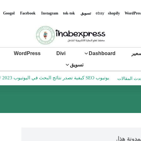
WordPres
shopify
ebay
تس
ويق
tok-tok
Instagram
Facebook
Googol
عير
Dashboard
Divi
WordPress
تسويق
يوتيوب SEO كيفية تصدر نتائج البحث في اليوتيوب 2023
/
دث المقالات
مدونة هذا.