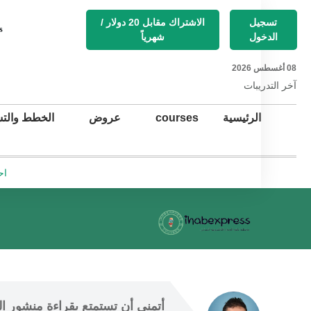
تسجيل
الاشتراك مقابل 20 دولار /
s
الدخول
شهرياً
08 أغسطس 2026
آخر التد
ريبات
الرئيسية
courses
عروض
الخطط والتس
اح
أتمنى أن
 تستمتع 
بقراءة منشور ال