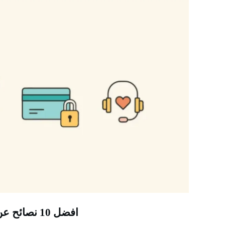
افضل 10 نصائح عن التجارة الالكترونية لمبتدئي drop shipping