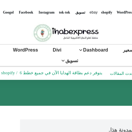
WordPres
shopify
ebay
تس
ويق
tok-tok
Instagram
Facebook
Googol
عير
Dashboard
Divi
WordPress
تسويق
يتوفر دعم بطاقة الهدايا الآن في جميع خطط shopify
6 دقائق للقراءة
/
دث المقالات
مدونة هذا.