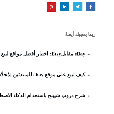
ربما يعجبك أيضا:
eBay مقابلEtsy: اختيار أفضل مواقع لبيع المنتجات على الإنترنت
كيف تبيع على موقع ebay للمبتدئين [مُحدَّث في يونيو 2023]
شرح دروب شيبنج باستخدام الذكاء الاصطناعي ChatGPT للر