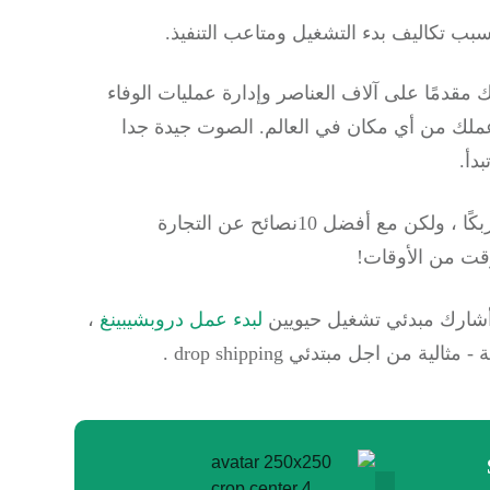
بب تكاليف بدء التشغيل ومتاعب التنفيذ.
دمًا على آلاف العناصر وإدارة عمليات الوفاء
عملك من أي مكان في العالم.
الصوت جيدة جدا
دأ.
قد يكون بدء عمل تجاري عبر Drop Shipping أمرًا مربكًا ، ولكن مع أفضل 10نصائح عن التجارة
قت من الأوقات!
أشارك مبدئي تشغيل حيويين
لبدء عمل دروبشيبينغ
،
من اجل مبتدئي drop shipping .