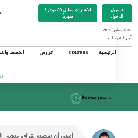
تسجيل
الاشتراك مقابل 20 دولار /
s
الدخول
شهرياً
08 أغسطس 2026
آخر التد
ريبات
الرئيسية
courses
عروض
الخطط والتس
اح
أتمنى أن
 تستمتع 
بقراءة منشور ال