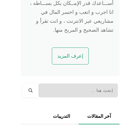
أســـاعدك قدر الإمــكان بكل بســـاطه ،
انا اجرب و اتعب و اخسر المال في
مشاريعي عبر الانترنت ، و انت تقرأ و
تشاهد الصحيح و المربح منها.
إعرف المزيد
آخر المقالات
التدريبات