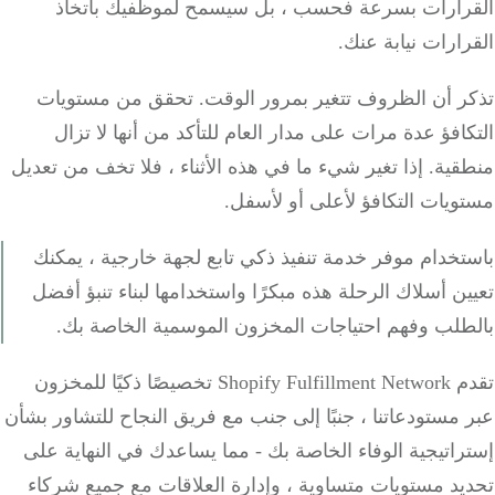
رارات بسرعة فحسب ، بل سيسمح لموظفيك باتخاذ
ارات نيابة عنك.
ر أن الظروف تتغير بمرور الوقت.
تحقق من مستويات
افؤ عدة مرات على مدار العام للتأكد من أنها لا تزال
قية.
إذا تغير شيء ما في هذه الأثناء ، فلا تخف من تعديل
يات التكافؤ لأعلى أو لأسفل.
خدام موفر خدمة تنفيذ ذكي تابع لجهة خارجية ، يمكنك
ن أسلاك الرحلة هذه مبكرًا واستخدامها لبناء تنبؤ أفضل
طلب وفهم احتياجات المخزون الموسمية الخاصة بك.
تقدم Shopify Fulfillment Network تخصيصًا ذكيًا للمخزون
مستودعاتنا ، جنبًا إلى جنب مع فريق النجاح للتشاور بشأن
اتيجية الوفاء الخاصة بك - مما يساعدك في النهاية على
د مستويات متساوية ، وإدارة العلاقات مع جميع شركاء