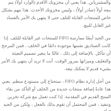
مشترياتن.
هذا يعني أن مخزونك الأقدم (الوارد أولاً) يتم
 أولاً (صادر أولاً) ، وليس مخزونك الأحدث.
هذا مهم بشكل
للمنتجات القابلة للتلف حتى لا ينتهي بك الأمر بالفساد
القابل للبيع.
 أيضًا ممارسة FIFO للمنتجات غير القابلة للتلف.
إذا
ت الصناديق نفسها موجودة دائمًا في الخلف ، فمن المرجح
تآكل.
بالإضافة إلى ذلك ، غالبًا ما يتغير تصميم التعبئة
غليف وميزاتها بمرور الوقت.
أنت لا تريد أن ينتهي بك الأمر
 قديم لا يمكنك بيعه.
دارة نظام FIFO ، ستحتاج إلى مستودع منظم.
يعني
عادةً إضافة منتجات جديدة من الخلف أو التأكد من بقاء
تج القديم في المقدمة.
إذا كنت تعمل مع شركة تخزين
يذ ، فمن المحتمل أن تقوم بذلك بالفعل ، ولكن من الجيد