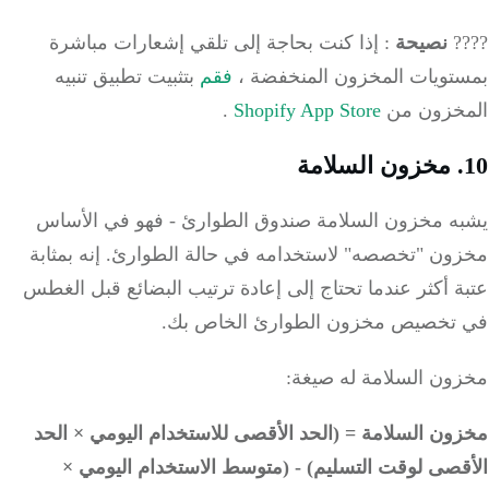
?
نصيحة
: إذا كنت بحاجة إلى تلقي إشعارات مباشرة
تويات المخزون المنخفضة ،
فقم
بتثبيت تطبيق تنبيه
خزون من
Shopify App Store
.
ه مخزون السلامة صندوق الطوارئ - فهو في الأساس
ون "تخصصه" لاستخدامه في حالة الطوارئ.
إنه بمثابة
 أكثر عندما تحتاج إلى إعادة ترتيب البضائع قبل الغطس
تخصيص مخزون الطوارئ الخاص بك.
ون السلامة له صيغة:
ون السلامة = (الحد الأقصى للاستخدام اليومي × الحد
قصى لوقت التسليم) - (متوسط الاستخدام اليومي ×