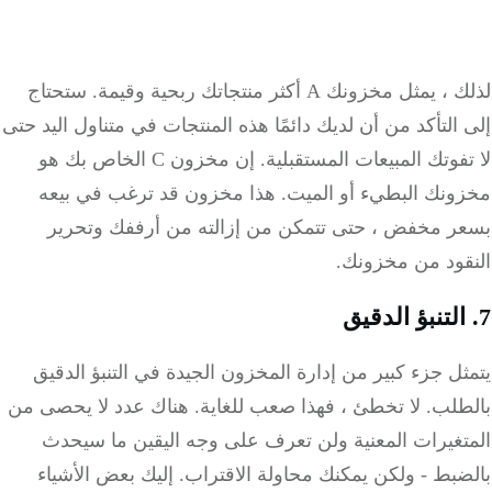
مثل مخزونك A أكثر منتجاتك ربحية وقيمة.
ستحتاج
التأكد من أن لديك دائمًا هذه المنتجات في متناول اليد حتى
فوتك المبيعات المستقبلية.
إن مخزون C الخاص بك هو
ونك البطيء أو الميت.
هذا مخزون قد ترغب في بيعه
ر مخفض ، حتى تتمكن من إزالته من أرففك وتحرير
قود من مخزونك.
ل جزء كبير من إدارة المخزون الجيدة في التنبؤ الدقيق
طلب.
لا تخطئ ، فهذا صعب للغاية.
هناك عدد لا يحصى من
تغيرات المعنية ولن تعرف على وجه اليقين ما سيحدث
ضبط - ولكن يمكنك محاولة الاقتراب.
إليك بعض الأشياء