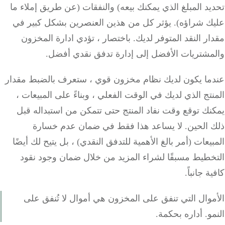
د المبلغ الذي يمكنك بيعه) والنفقات (عن طريق إملاء ما
ك شراؤه).
يؤثر كل من هذين العنصرين بشكل كبير في
ر النقد المتوفر لديك.
باختصار ، تؤدي ادارة المخزون
مشتريات الأفضل إلى إدارة تدفق نقدي أفضل.
ما يكون لديك نظام مخزون قوي ، ستعرف بالضبط مقدار
تج الذي لديك في الوقت الفعلي ، وبناءً على المبيعات ،
ك توقع وقت نفاد المنتج حتى تتمكن من استبداله قبل
 الحين.
لا يساعد هذا فقط في ضمان عدم خسارة
يعات (أمر بالغ الأهمية للتدفق النقدي) ، بل يتيح لك أيضًا
خطيط مسبقًا لشراء المزيد من خلال ضمان وجود نقود
ة جانباً.
وال التي تنفق على المخزون هي أموال لا تُنفق على
و.
أداره بحكمة.