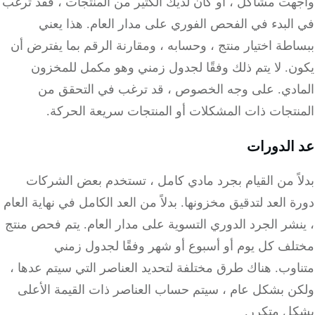
هت مشاكل ، أو كان لديك الكثير من المنتجات ، فقد ترغب
البدء في الفحص الفوري على مدار العام.
هذا يعني
طة اختيار منتج ، وحسابه ، ومقارنة الرقم بما يفترض أن
ن.
لا يتم ذلك وفقًا لجدول زمني وهو مكمل للمخزون
ادي.
على وجه الخصوص ، قد ترغب في التحقق من
نتجات ذات المشكلات أو المنتجات سريعة الحركة.
الدورات
اً من القيام بجرد مادي كامل ، تستخدم بعض الشركات
 العد لتدقيق مخزونها.
بدلاً من العد الكامل في نهاية العام
شر الجرد الدوري التسوية على مدار العام.
يتم فحص منتج
لف كل يوم أو أسبوع أو شهر وفقًا لجدول زمني
اوب.
هناك طرق مختلفة لتحديد العناصر التي سيتم عدها ،
ن بشكل عام ، سيتم حساب العناصر ذات القيمة الأعلى
ل متكرر.