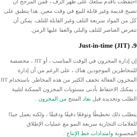
فظت بأقدم سلعك على ظهر الرف ، فمن المرجح أن
ح قديمة وغير قابلة للبيع في وقت معين.
هذا ينطبق على
ن المواد سريعة التلف وغير القابلة للتلف.
يمكن أن
ض العناصر للتلف والبلى والعفا عليها الزمن.
إن إدارة المخزون في الوقت المناسب ، أو JIT ، مخصصة
خاطرين الموجودين هناك ، على الرغم من أن إدارة
خزون الفعالة تخفف الكثير من هذه المخاطر.
باستخدام JIT
كنك الاحتفاظ بأدنى مستويات المخزون الممكنة لتلبية
لب وتجديده قبل
نفاد
المنتج
من المخزون
.
ب ذلك تخطيطًا وتوقعًا دقيقًا ودقيقًا ، ولكنه يعمل جيدًا
امات التجارية سريعة النمو مع عمليات الإطلاق
حسوبة
وامتدادات خط الإنتاج
.