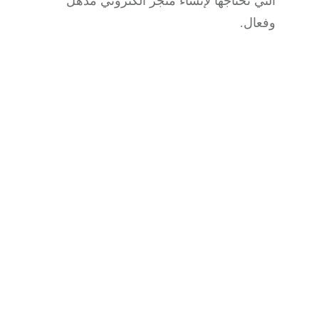
التي تحتاجها لإنشاء متجر الكتروني مذهل
وفعال.
دروبشيبينغ
,
التسويق عبر Google Ads
7 حيل واستراتيجيات الإعلان على Google
لتعزيز اكتساب العملاء
دعنا نواجه الأمر: قيادة العملاء المحتملين المؤهلين
باستخدام إعلانات الدفع لكل نقرة (PPC) هي طريقة