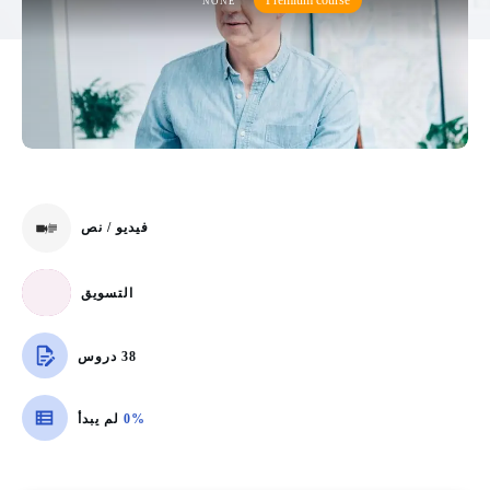
Premium course
NONE
فيديو / نص
التسويق
38 دروس
0%
لم يبدأ