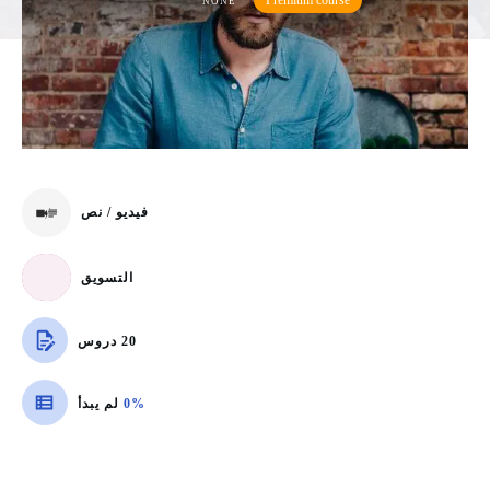
Premium course
NONE
فيديو / نص
التسويق
20 دروس
0%
لم يبدأ