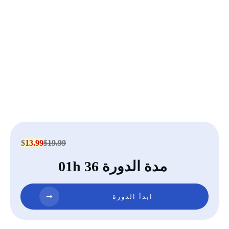
$
13.99
$19.99
مدة الدورة 01h 36
ابدأ الدورة