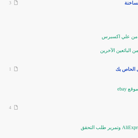
لساخنة
3
ل الحاص بك
1
4