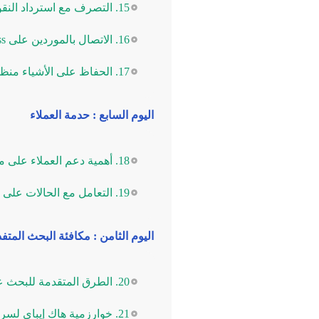
15. التصرف مع استرداد النقود + عرض خاص
16. الاتصال بالموردين على AliExpress
17. الحفاظ على الأشياء منظمة باستخدام ورقة إكسل
اليوم السابع : حدمة العملاء
18. أهمية دعم العملاء على موقع ebay
19. التعامل مع الحالات على موقع ebay Aliexpress
اليوم الثامن : مكافئة البحث المتف
20. الطرق المتقدمة للبحث عن المنتج
21. خوارزمية هاك إيباي لسرعة المبيعات مع منتجات المرور