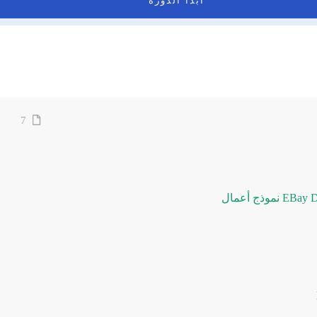
ابدأ الدورة
7