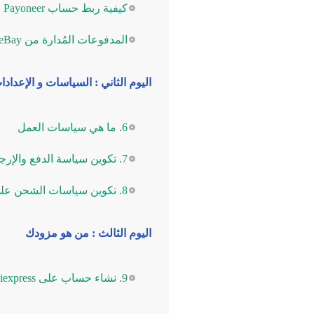
كيفية ربط حساب Payoneer بحساب PayPal
المدفوعات المُدارة من eBay وتحديث Payoneer حل المدفوعات المُدار من eBay مع Payoneer
اليوم الثاني : السياسات و الإعدادا
6. ما هي سياسات العمل
7. تكوين سياسة الدفع والإرجاع على موقع ebay
8. تكوين سياسات الشحن على AliExpress
اليوم الثالث : من هو مزودك
9. نشاء حساب على Aliexpress و Alipay