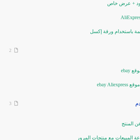
2
دم
3