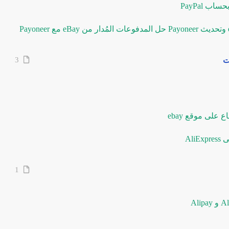
ت
3
1